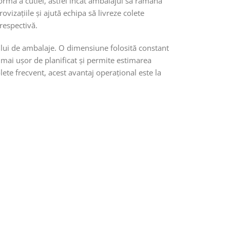
formă a cutiei, astfel încât ambalajul să rămână
izațiile și ajută echipa să livreze colete
respectivă.
ocului de ambalaje. O dimensiune folosită constant
mai ușor de planificat și permite estimarea
ete frecvent, acest avantaj operațional este la