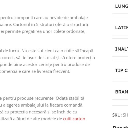
LUNG
pentru companii care au nevoie de ambalaje
balare. Cartonul în 5 straturi oferă o structură
LATI
iei permite pregătirea unor colete ordonate,
INAL
 de lucru. Nu este suficient ca o cutie să încapă
corect, să fie ușor de stocat și să ofere protecția
punde bine acestor cerințe pentru produse de
TIP 
comerciale care se livrează frecvent.
BRA
re pentru produse recurente. Odată stabilită
cu alegerea ambalajului la fiecare comandă.
ă cu protecția necesară și se închide cu
SKU:
SH
tilizată alături de alte modele de
cutii carton
.