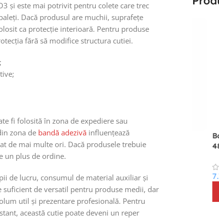
Prod
 și este mai potrivit pentru colete care trec
paleți. Dacă produsul are muchii, suprafețe
olosit ca protecție interioară. Pentru produse
ecția fără să modifice structura cutiei.
;
tive;
iva solvent 48 mm
o
te fi folosită în zona de expediere sau
 din zona de
bandă adezivă
influențează
Banda adeziva albastra
Banda 
lat de mai multe ori. Dacă produsele trebuie
acrilica 48 mm x 66 m
48 mm
9
lei
(TVA inclus)
 un plus de ordine.
Coș
7.72
lei
7.72
le
ii de lucru, consumul de material auxiliar și
(TVA inclus)
 suficient de versatil pentru produse medii, dar
Adaugă În Coș
Adaug
volum util și prezentare profesională. Pentru
nstant, această cutie poate deveni un reper