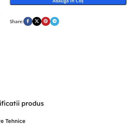
Adaugă În Coș
Share:
ficatii produs
e Tehnice