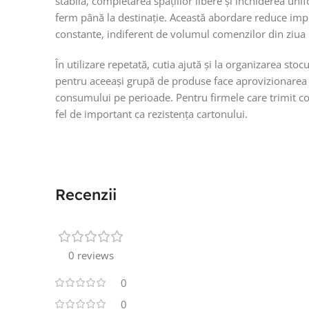
stabilă, completarea spațiilor libere și închiderea uni
ferm până la destinație. Această abordare reduce improv
constante, indiferent de volumul comenzilor din ziua 
În utilizare repetată, cutia ajută și la organizarea st
pentru aceeași grupă de produse face aprovizionarea 
consumului pe perioade. Pentru firmele care trimit col
fel de important ca rezistența cartonului.
Recenzii
0 reviews
0
0