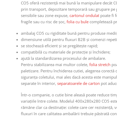
CO5 oferă rezistență mai bună la manipulare decât CO3
prin transport, depozitare temporară sau grupare pe 
-2%
sensibile sau zone expuse,
cartonul ondulat
poate fi f
fragile sau cu risc de șoc,
folia cu bule
completează prot
ambalaj CO5 cu rigiditate bună pentru produse medii
dimensiune utilă pentru fluxuri B2B și comenzi repeti
se stochează eficient și se pregătește rapid;
compatibilă cu materiale de protecție și închidere;
ajută la standardizarea procesului de ambalare.
Banda adez
x 60 m mar
Pentru stabilizarea mai multor colete,
folia stretch
poa
paletizare. Pentru închiderea cutiei, alegerea corectă
siguranța coletului, mai ales dacă acesta este manipu
4.1
4.26
lei
separate în interior,
separatoarele de carton
pot aduce
Adaugă În 
Într-o companie, o cutie bine aleasă poate reduce timp
variațiile între colete. Modelul 400x280x280 CO5 este
rămâne clar ca destinație: colete care cer rezistență, 
fluxuri în care calitatea ambalării trebuie păstrată co