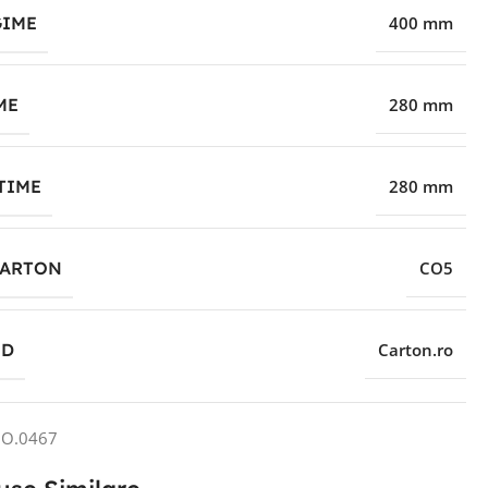
IME
400 mm
ME
280 mm
TIME
280 mm
CARTON
CO5
ND
Carton.ro
O.0467