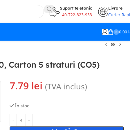
Suport telefonic
Livrare
+40-722-823-933
Curier Rap
0.00
l
0
, Carton 5 straturi (CO5)
3.03
lei
4.00
lei
7.79
lei
(TVA inclus)
187.67
lei
În stoc