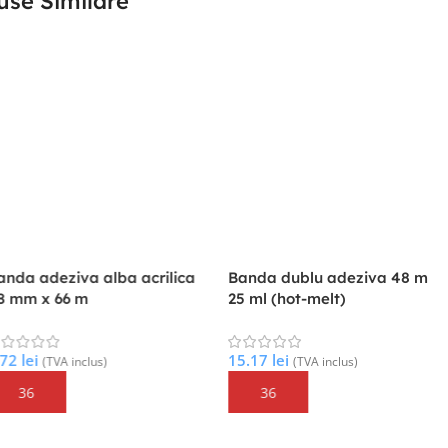
use Similare
adeziva alba acrilica
Banda dublu adeziva 48 mm x
B
 x 66 m
25 ml (hot-melt)
m
t
i
15.17
lei
(TVA inclus)
(TVA inclus)
4
ă În Coș
Adaugă În Coș