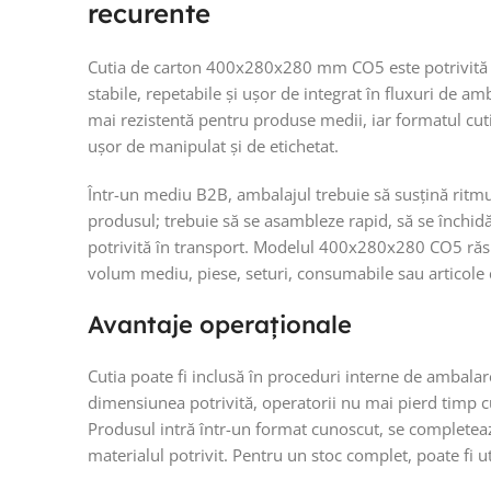
recurente
Cutia de carton 400x280x280 mm CO5 este potrivită 
stabile, repetabile și ușor de integrat în fluxuri de am
mai rezistentă pentru produse medii, iar formatul cut
ușor de manipulat și de etichetat.
Într-un mediu B2B, ambalajul trebuie să susțină ritmul
produsul; trebuie să se asambleze rapid, să se închidă 
potrivită în transport. Modelul 400x280x280 CO5 răs
volum mediu, piese, seturi, consumabile sau articole 
Avantaje operaționale
Cutia poate fi inclusă în proceduri interne de ambala
dimensiunea potrivită, operatorii nu mai pierd timp 
Produsul intră într-un format cunoscut, se completeaz
materialul potrivit. Pentru un stoc complet, poate fi u