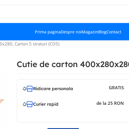
Prima pagina
Despre noi
Magazin
Blog
Contact
0x280, Carton 5 straturi (CO5)
Cutie de carton 400x280x280
GRATIS
Ridicare personala
de la 25 RON
Curier rapid