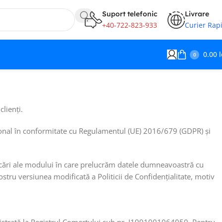
Suport telefonic
Livrare
+40-722-823-933
Curier Rap
0.00
l
0
lienți.
rsonal în conformitate cu Regulamentul (UE) 2016/679 (GDPR) și
ificări ale modului în care prelucrăm datele dumneavoastră cu
ostru versiunea modificată a Politicii de Confidențialitate, motiv