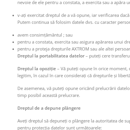
nevoie de ele pentru a constata, a exercita sau a apăra u
v-ați exercitat dreptul de a vă opune, iar verificarea dac
Putem continua să folosim datele dvs. cu caracter personal
avem consimțământul ; sau
pentru a constata, exercita sau asigura apărarea unui dre
pentru a proteja drepturile AXTROM sau ale altei persoan
Dreptul la portabilitatea datelor
– puteți cere transferu
Dreptul la opoziție
– Vă puteți opune în orice moment, din
legitim, în cazul în care considerați că drepturile și libe
De asemenea, vă puteți opune oricând prelucrării datelor 
timp posibil această prelucrare.
Dreptul de a depune plângere
Aveți dreptul să depuneți o plângere la autoritatea de su
pentru protecția datelor sunt următoarele: