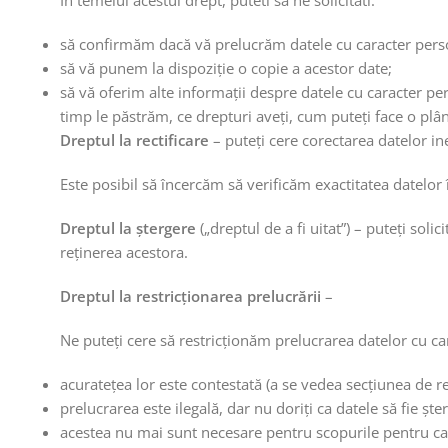
In temeiul acestui drept, puteti sa ne solicitati:
să confirmăm dacă vă prelucrăm datele cu caracter pers
să vă punem la dispoziție o copie a acestor date;
să vă oferim alte informații despre datele cu caracter per
timp le păstrăm, ce drepturi aveți, cum puteți face o plâ
Dreptul la rectificare
– puteți cere corectarea datelor i
Este posibil să încercăm să verificăm exactitatea datelor 
Dreptul la ștergere
(„dreptul de a fi uitat”) – puteți soli
reținerea acestora.
Dreptul la restricționarea prelucrării
–
Ne puteți cere să restricționăm prelucrarea datelor cu ca
acuratețea lor este contestată (a se vedea secțiunea de r
prelucrarea este ilegală, dar nu doriți ca datele să fie ște
acestea nu mai sunt necesare pentru scopurile pentru car