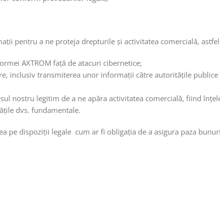
ații pentru a ne proteja drepturile și activitatea comercială, astfe
atformei AXTROM față de atacuri cibernetice;
re, inclusiv transmiterea unor informații către autoritățile public
resul nostru legitim de a ne apăra activitatea comercială, fiind în
rtățile dvs. fundamentale.
e dispoziții legale cum ar fi obligația de a asigura paza bunurilor