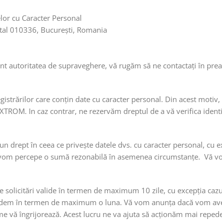
lor cu Caracter Personal
ștal 010336, București, Romania
nt autoritatea de supraveghere, vă rugăm să ne contactați în pre
istrărilor care conțin date cu caracter personal. Din acest motiv, 
AXTROM. In caz contrar, ne rezervăm dreptul de a vă verifica identi
n drept în ceea ce privește datele dvs. cu caracter personal, cu exc
re vom percepe o sumă rezonabilă în asemenea circumstanțe. Vă vo
olicitări valide în termen de maximum 10 zile, cu excepția cazulu
pundem în termen de maximum o luna. Vă vom anunța dacă vom ave
ume vă îngrijorează. Acest lucru ne va ajuta să acționăm mai repede