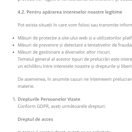
4.2. Pentru apărarea intereselor noastre legitime
Pot exista situații în care vom folosi sau transmite inform
Măsuri de protecție a site-ului web și a utilizatorilor pl
Măsuri de prevenire și detectare a tentativelor de frauda
Măsuri de gestionare a diverselor altor riscuri.
Temeiul general al acestor tipuri de prelucrări este inte
un echilibru între interesele noastre și drepturile și libe
De asemenea, în anumite cazuri ne întemeiem prelucrarea p
materie.
Drepturile Persoanelor Vizate
Conform GDPR, aveți următoarele drepturi:
Dreptul de acces