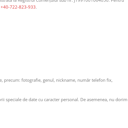
istrată la Registrul Comerțului sub nr. J1991001064050. Pentru
:
+40-722-823-933
.
e, precum: fotografie, genul, nickname, număr telefon fix,
orii speciale de date cu caracter personal. De asemenea, nu dorim