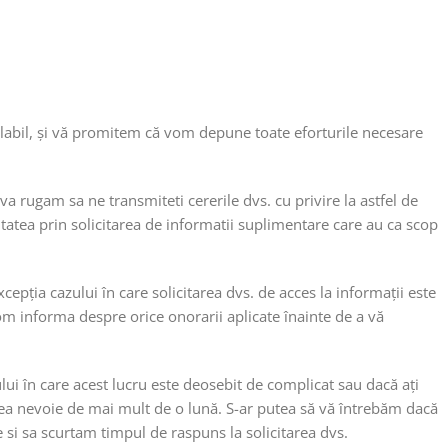
alabil, și vă promitem că vom depune toate eforturile necesare
va rugam sa ne transmiteti cererile dvs. cu privire la astfel de
tatea prin solicitarea de informatii suplimentare care au ca scop
epția cazului în care solicitarea dvs. de acces la informații este
m informa despre orice onorarii aplicate înainte de a vă
i în care acest lucru este deosebit de complicat sau dacă ați
a nevoie de mai mult de o lună. S-ar putea să vă întrebăm dacă
 si sa scurtam timpul de raspuns la solicitarea dvs.