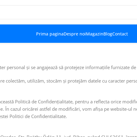
Prima pagina
Despre noi
Magazin
Blog
Contact
r personal și se angajează să protejeze informațiile furnizate de c
care colectăm, utilizăm, stocăm și protejăm datele cu caracter pe
această Politică de Confidențialitate, pentru a reflecta orice mod
e. În cazul oricărei astfel de modificări, vom afișa pe website-ul n
tei Politici de Confidentialitate.