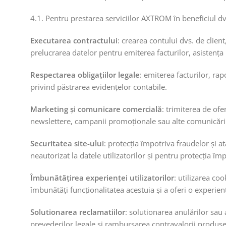
4.1. Pentru prestarea serviciilor AXTROM în beneficiul dv
Executarea contractului
: crearea contului dvs. de client
prelucrarea datelor pentru emiterea facturilor, asistența 
Respectarea obligațiilor legale
: emiterea facturilor, rap
privind păstrarea evidențelor contabile.
Marketing și comunicare comercială
: trimiterea de ofe
newslettere, campanii promoționale sau alte comunicări c
Securitatea site-ului
: protecția împotriva fraudelor și a
neautorizat la datele utilizatorilor și pentru protecția îm
Îmbunătățirea experienței utilizatorilor
: utilizarea co
îmbunătăți funcționalitatea acestuia și a oferi o experien
Solutionarea reclamatiilor
: solutionarea anulărilor sau
prevederilor legale si rambursarea contravalorii produse