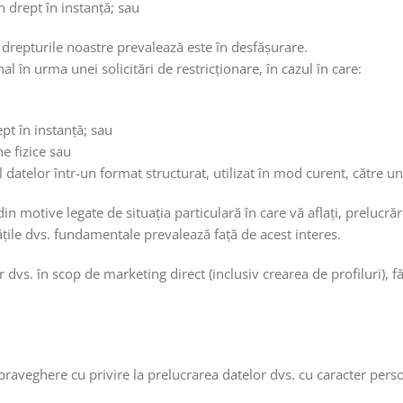
n drept în instanță; sau
ă drepturile noastre prevalează este în desfășurare.
 în urma unei solicitări de restricționare, în cazul în care:
pt în instanță; sau
e fizice sau
l datelor într-un format structurat, utilizat în mod curent, către un
 motive legate de situația particulară în care vă aflați, prelucrăr
rtățile dvs. fundamentale prevalează față de acest interes.
dvs. în scop de marketing direct (inclusiv crearea de profiluri), f
praveghere cu privire la prelucrarea datelor dvs. cu caracter pers