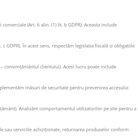
 comerciale (Art. 6 alin. (1) lit. b GDPR). Aceasta include
. c GDPR). În acest sens, respectăm legislația fiscală și obligațiile
PR – consimțământul clientului). Acest lucru poate include
m). Implementăm măsuri de securitate pentru prevenirea accesului
onsimțământ). Analizăm comportamentul utilizatorilor pe site pentru a
le sau serviciile achiziționate, returnarea produselor conform