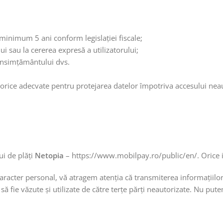
 minimum 5 ani conform legislației fiscale;
ui sau la cererea expresă a utilizatorului;
consimțământului dvs.
e adecvate pentru protejarea datelor împotriva accesului neautoriz
ui de plăţi
Netopia
– https://www.mobilpay.ro/public/en/. Orice inf
aracter personal, vă atragem atenţia că transmiterea informaţiilor 
să fie văzute şi utilizate de către terţe părţi neautorizate. Nu put