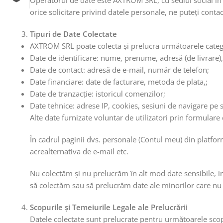
Operatorul de date este AXTROM SRL, cu sediul social în
orice solicitare privind datele personale, ne puteți conta
Tipuri de Date Colectate
AXTROM SRL poate colecta și prelucra următoarele catego
Date de identificare: nume, prenume, adresă (de livrare)
Date de contact: adresă de e-mail, număr de telefon;
Date financiare: date de facturare, metoda de plata,;
Date de tranzacție: istoricul comenzilor;
Date tehnice: adrese IP, cookies, sesiuni de navigare pe s
Alte date furnizate voluntar de utilizatori prin formular
În cadrul paginii dvs. personale (Contul meu) din platfo
acrealternativa de e-mail etc.
Nu colectăm și nu prelucrăm în alt mod date sensibile, i
să colectăm sau să prelucrăm date ale minorilor care nu 
Scopurile și Temeiurile Legale ale Prelucrării
Datele colectate sunt prelucrate pentru următoarele scop