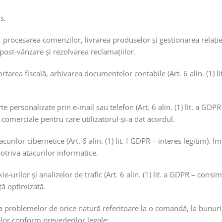
s.
, procesarea comenzilor, livrarea produselor și gestionarea relației
post-vânzare și rezolvarea reclamațiilor.
ortarea fiscală, arhivarea documentelor contabile (Art. 6 alin. (1) lit
rte personalizate prin e-mail sau telefon (Art. 6 alin. (1) lit. a GD
omerciale pentru care utilizatorul și-a dat acordul.
tacurilor cibernetice (Art. 6 alin. (1) lit. f GDPR – interes legiti
potriva atacurilor informatice.
okie-urilor și analizelor de trafic (Art. 6 alin. (1) lit. a GDPR – c
ță optimizată.
 a problemelor de orice natură referitoare la o comandă, la bunuri
lor conform prevederilor legale;