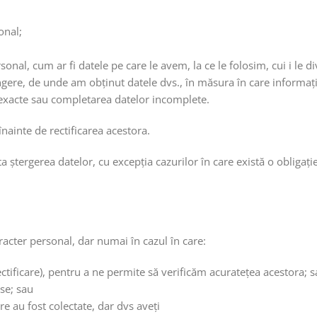
onal;
sonal, cum ar fi datele pe care le avem, la ce le folosim, cui i le 
ngere, de unde am obținut datele dvs., în măsura în care informați
nexacte sau completarea datelor incomplete.
înainte de rectificarea acestora.
cita ștergerea datelor, cu excepția cazurilor în care există o obligaț
racter personal, dar numai în cazul în care:
ectificare), pentru a ne permite să verificăm acuratețea acestora; 
rse; sau
e au fost colectate, dar dvs aveți