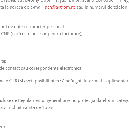
 Oradea, Str. Beöthy Ödön 11, jud. Bihor, având CUI 63661, înreg
cta la adresa de e-mail:
ach@axtrom.ro
sau la numărul de telefon
rii de date cu caracter personal:
, CNP (dacă este necesar pentru facturare);
ite;
e de contact sau corespondență electronică.
rma AXTROM aveți posibilitatea să adăugați informații suplimentar
ncluse de Regulamentul general privind protecția datelor în categ
au împlinit varsta de 16 ani.
uri: