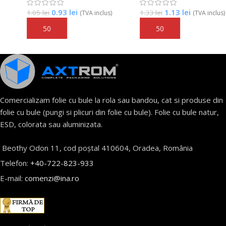
0.93
lei
1.13
lei
1.05
lei
1.33
lei
(TVA inclus)
(TVA inclus)
Adaugă În Coș
Adaugă În Coș
Comercializam folie cu bule la rola sau bandou, cat si produse din
folie cu bule (pungi si plicuri din folie cu bule). Folie cu bule natur,
ESD, colorata sau aluminizata.
Beothy Odon 11, cod poștal 410604, Oradea, România
Telefon:
+40-722-823-933
E-mail:
comenzi@ina.ro