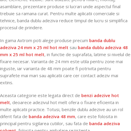
asamblare, prezentare produse si lucrari unde aspectul final
trebuie sa ramana curat. Pentru multe aplicatii comerciale si
tehnice, banda dublu adeziva reduce timpul de lucru si simplifica
procesul de prindere.
In gama Axtrom poti alege produse precum
banda dublu
adeziva 24 mm x 25 ml hot melt
sau
banda dublu adeziva 48
mm x 25 ml hot melt
, in functie de suprafata, latime si nivelul de
fixare necesar. Varianta de 24 mm este utila pentru zone mai
inguste, iar varianta de 48 mm poate fi potrivita pentru
suprafete mai mari sau aplicatii care cer contact adeziv mai
extins.
Aceasta categorie este legata direct de
benzi adezive hot
melt
, deoarece adezivul hot melt ofera o fixare eficienta in
multe aplicatii practice. Totusi, benzile dublu adezive au un rol
diferit fata de
banda adeziva 48 mm
, care este folosita in
principal pentru sigilarea cutiilor, sau fata de
banda adeziva
solvent
, folosita pentru ambalare rezistenta.