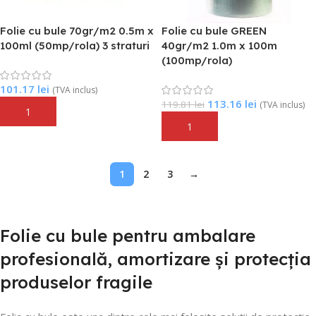
Folie cu bule 70gr/m2 0.5m x
Folie cu bule GREEN
100ml (50mp/rola) 3 straturi
40gr/m2 1.0m x 100m
(100mp/rola)
101.17
lei
(TVA inclus)
113.16
lei
119.81
lei
(TVA inclus)
Adaugă În Coș
Adaugă În Coș
1
2
3
→
Folie cu bule pentru ambalare
profesională, amortizare și protecția
produselor fragile