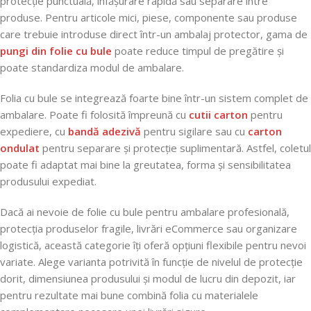
protecție punctuală, înfășurare rapidă sau separare între
produse. Pentru articole mici, piese, componente sau produse
care trebuie introduse direct într-un ambalaj protector, gama de
pungi din folie cu bule
poate reduce timpul de pregătire și
poate standardiza modul de ambalare.
Folia cu bule se integrează foarte bine într-un sistem complet de
ambalare. Poate fi folosită împreună cu
cutii carton
pentru
expediere, cu
bandă adezivă
pentru sigilare sau cu
carton
ondulat
pentru separare și protecție suplimentară. Astfel, coletul
poate fi adaptat mai bine la greutatea, forma și sensibilitatea
produsului expediat.
Dacă ai nevoie de folie cu bule pentru ambalare profesională,
protecția produselor fragile, livrări eCommerce sau organizare
logistică, această categorie îți oferă opțiuni flexibile pentru nevoi
variate. Alege varianta potrivită în funcție de nivelul de protecție
dorit, dimensiunea produsului și modul de lucru din depozit, iar
pentru rezultate mai bune combină folia cu materialele