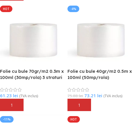
HOT
-4%
Folie cu bule 70gr/m2 0.3m x
Folie cu bule 40gr/m2 0.5m x
100ml (30mp/rola) 3 straturi
100ml (50mp/rola)
61.23
lei
73.21
lei
75.88
lei
(TVA inclus)
(TVA inclus)
Adaugă În Coș
Adaugă În Coș
-11%
HOT