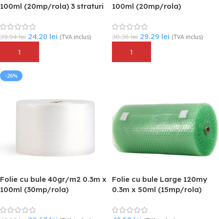
100ml (20mp/rola) 3 straturi
100ml (20mp/rola)
24.20
lei
29.29
lei
39.94
lei
30.36
lei
(TVA inclus)
(TVA inclus)
Adaugă În Coș
Adaugă În Coș
-26%
Folie cu bule 40gr/m2 0.3m x
Folie cu bule Large 120my
100ml (30mp/rola)
0.3m x 50ml (15mp/rola)