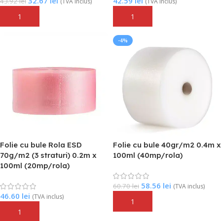
32.67
lei
42.59
lei
43.92
lei
(TVA inclus)
(TVA inclus)
Adaugă În Coș
Adaugă În Coș
-4%
Folie cu bule Rola ESD
Folie cu bule 40gr/m2 0.4m x
70g/m2 (3 straturi) 0.2m x
100ml (40mp/rola)
100ml (20mp/rola)
58.56
lei
60.70
lei
(TVA inclus)
46.60
lei
(TVA inclus)
Adaugă În Coș
Adaugă În Coș