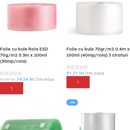
Folie cu bule Rola ESD
Folie cu bule 70gr/m2 0.4m x
70g/m2 0.3m x 100ml
100ml (40mp/rola) 3 straturi
(30mp/rola)
81.21
lei
(TVA inclus)
74.54
lei
83.87
lei
(TVA inclus)
Adaugă În Coș
Adaugă În Coș
-4%