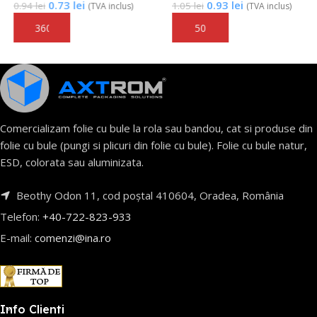
0.93
lei
1.13
lei
1.05
lei
1.33
lei
(TVA inclus)
(TVA inclus)
Adaugă În Coș
Adaugă În Coș
Comercializam folie cu bule la rola sau bandou, cat si produse din
folie cu bule (pungi si plicuri din folie cu bule). Folie cu bule natur,
ESD, colorata sau aluminizata.
Beothy Odon 11, cod poștal 410604, Oradea, România
Telefon:
+40-722-823-933
E-mail:
comenzi@ina.ro
Info Clienti