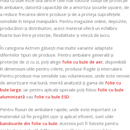
Folia cu bule este una dintre cele mai folosite soluții de protecție
în ambalare, datorită capacității de a amortiza șocurile ușoare, de
a reduce frecarea dintre produse și de a proteja suprafețele
sensibile în timpul manipulării. Pentru magazine online, depozite,
producători și distribuitori, acest material oferă un echilibru
foarte bun între protecție, flexibilitate și viteză de lucru.
În categoria Axtrom găsești mai multe variante adaptate
diferitelor tipuri de produse. Pentru ambalare generală și
protecție de zi cu zi, poți alege
folie cu bule de aer
, disponibilă
în dimensiuni utile pentru colete, produse fragile și intercalare.
Pentru produse mai sensibile sau voluminoase, unde este nevoie
de amortizare mai bună, merită analizată și gama de
folie cu
bule large
, iar pentru aplicații speciale poți folosi
folie cu bule
aluminizată
sau
folie cu bule ESD
.
Pentru fluxuri de ambalare rapide, unde este important ca
materialul să fie pregătit ușor și aplicat eficient, sunt utile
bandourile din folie cu bule
. Acestea pot fi folosite pentru