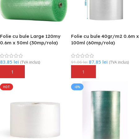
Folie cu bule Large 120my
Folie cu bule 40gr/m2 0.6m x
0.6m x 50ml (30mp/rola)
100ml (60mp/rola)
83.85
lei
87.85
lei
91.06
lei
(TVA inclus)
(TVA inclus)
Adaugă În Coș
Adaugă În Coș
HOT
-6%