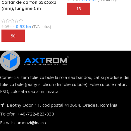
Coltar de carton 35x35x3
(mm), lungime 1 m
Adaugă În Coș
0.93
lei
1.05
lei
(TVA inclus)
Adaugă În Coș
Comercializam folie cu bule la rola sau bandou, cat si produse din
folie cu bule (pungi si plicuri din folie cu bule). Folie cu bule natur,
ESD, colorata sau aluminizata.
Beothy Odon 11, cod poștal 410604, Oradea, România
Telefon:
+40-722-823-933
E-mail:
comenzi@ina.ro