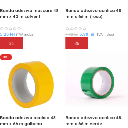
Banda adeziva mascare 48
Banda adeziva acrilica 48
mm x 40 m solvent
mm x 66 m (rosu)
5.26
lei
5.80
lei
7.72
lei
(TVA inclus)
(TVA inclus)
Adaugă În Coș
Adaugă În Coș
HOT
Banda adeziva acrilica 48
Banda adeziva acrilica 48
mm x 66 m galbena
mm x 66 m verde