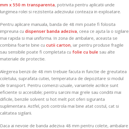
mm x 550 m transparenta
, potrivita pentru aplicatii unde
lungimea rolei si rezistenta adezivului conteaza in exploatare.
Pentru aplicare manuala, banda de 48 mm poate fi folosita
impreuna cu
dispenser banda adeziva
, ceea ce ajuta la o sigilare
mai rapida si mai uniforma. In zona de ambalare, aceasta se
combina foarte bine cu
cutii carton
, iar pentru produse fragile
sau sensibile poate fi completata cu
folie cu bule
sau alte
materiale de protectie.
Alegerea benzii de 48 mm trebuie facuta in functie de greutatea
coletului, suprafata cutiei, temperatura de depozitare si modul
de transport. Pentru comenzi uzuale, variantele acrilice sunt
eficiente si accesibile; pentru sarcini mai grele sau conditii mai
dificile, benzile solvent si hot melt pot oferi siguranta
suplimentara. Astfel, poti controla mai bine atat costul, cat si
calitatea sigilarii.
Daca ai nevoie de banda adeziva 48 mm pentru colete, ambalare