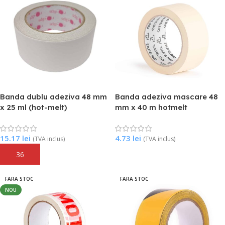
Banda dublu adeziva 48 mm
Banda adeziva mascare 48
x 25 ml (hot-melt)
mm x 40 m hotmelt
15.17
lei
4.73
lei
(TVA inclus)
(TVA inclus)
Adaugă În Coș
Citește Mai Mult
FARA STOC
FARA STOC
NOU