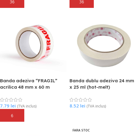
Adaugă În Coș
Adaugă În Coș
Banda adeziva “FRAGIL”
Banda dublu adeziva 24 mm
acrilica 48 mm x 60 m
x 25 ml (hot-melt)
7.79
lei
8.52
lei
(TVA inclus)
(TVA inclus)
Adaugă În Coș
Adaugă În Coș
FARA STOC