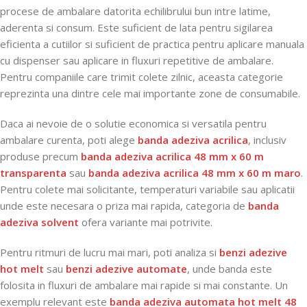
procese de ambalare datorita echilibrului bun intre latime,
aderenta si consum. Este suficient de lata pentru sigilarea
eficienta a cutiilor si suficient de practica pentru aplicare manuala
cu dispenser sau aplicare in fluxuri repetitive de ambalare.
Pentru companiile care trimit colete zilnic, aceasta categorie
reprezinta una dintre cele mai importante zone de consumabile.
Daca ai nevoie de o solutie economica si versatila pentru
ambalare curenta, poti alege
banda adeziva acrilica
, inclusiv
produse precum
banda adeziva acrilica 48 mm x 60 m
transparenta
sau
banda adeziva acrilica 48 mm x 60 m maro
.
Pentru colete mai solicitante, temperaturi variabile sau aplicatii
unde este necesara o priza mai rapida, categoria de
banda
adeziva solvent
ofera variante mai potrivite.
Pentru ritmuri de lucru mai mari, poti analiza si
benzi adezive
hot melt
sau
benzi adezive automate
, unde banda este
folosita in fluxuri de ambalare mai rapide si mai constante. Un
exemplu relevant este
banda adeziva automata hot melt 48