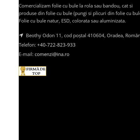
Comercializam folie cu bule la rola sau bandou, cat si
produse din folie cu bule (pungi si plicuri din folie cu bul
Folie cu bule natur, ESD, colorata sau aluminizata.
Beothy Odon 11, cod poștal 410604, Oradea, Român
Telefon:
+40-722-823-933
E-mail:
comenzi@ina.ro
2025 Axtrom | Produse de packaging