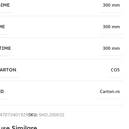
IME
300 mm
ME
300 mm
TIME
300 mm
CARTON
CO5
ND
Carton.ro
47073401929
SKU:
SHO.200032
use Similare