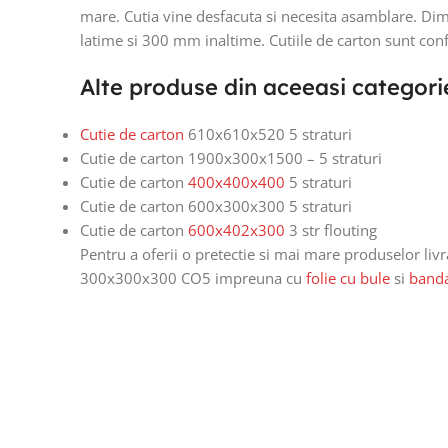
mare. Cutia vine desfacuta si necesita asamblare. D
latime si 300 mm inaltime. Cutiile de carton sunt co
FARA STOC
Alte produse din aceeasi categori
Cutie de carton
610x610x520 5 straturi
Cutie de carton 1900x300x1500 – 5 straturi
Cutie de carton
400x400x400
5 straturi
Cutie de carton 600x300x300 5 straturi
Cutie de carton
600x402x300
3 str flouting
Pentru a oferii o pretectie si mai mare produselor liv
300x300x300 CO5 impreuna cu
folie cu bule
si
banda
Cutie de ca
1900x300x15
Pret la cere
Citește Mai