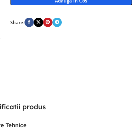
Adaugă În Coș
Share:
ficatii produs
e Tehnice