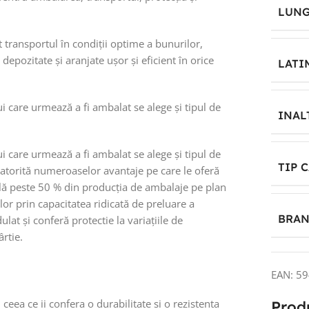
LUNG
transportul în condiții optime a bunurilor,
 depozitate și aranjate ușor și eficient în orice
LATI
i care urmează a fi ambalat se alege și tipul de
INAL
i care urmează a fi ambalat se alege și tipul de
TIP 
 Datorită numeroaselor avantaje pe care le oferă
ală peste 50 % din producția de ambalaje pe plan
or prin capacitatea ridicată de preluare a
BRA
ulat și conferă protectie la variațiile de
ârtie.
EAN:
59
 ceea ce ii confera o durabilitate si o rezistenta
Prod