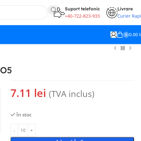
Suport telefonic
Livrare
+40-722-823-933
Curier Rap
0.00
l
0
CO5
6.46
4.33
lei
lei
7.11
lei
(TVA inclus)
În stoc