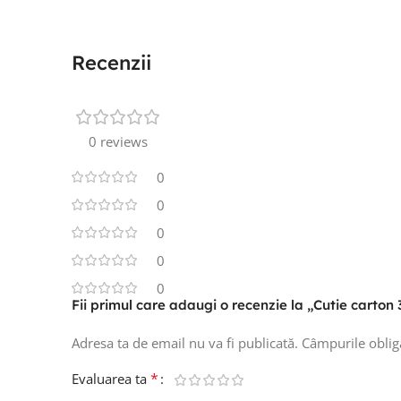
Recenzii
0 reviews
0
0
0
0
0
Fii primul care adaugi o recenzie la „Cutie carto
Adresa ta de email nu va fi publicată.
Câmpurile oblig
*
Evaluarea ta