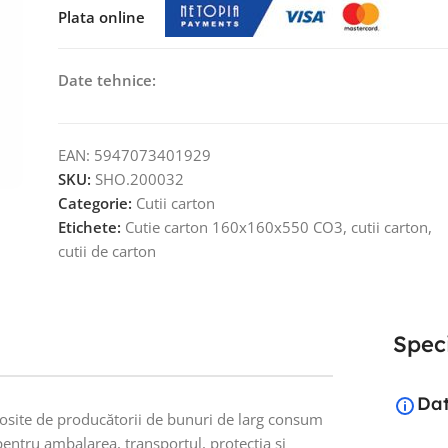
Plata online
Date tehnice:
EAN:
5947073401929
SKU:
SHO.200032
Categorie:
Cutii carton
Etichete:
Cutie carton 160x160x550 CO3
,
cutii carton
,
cutii de carton
Speci
Dat
olosite de producătorii de bunuri de larg consum
pentru ambalarea, transportul, protecția și