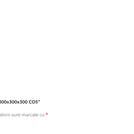
n 300x300x300 CO5”
*
atorii sunt marcate cu