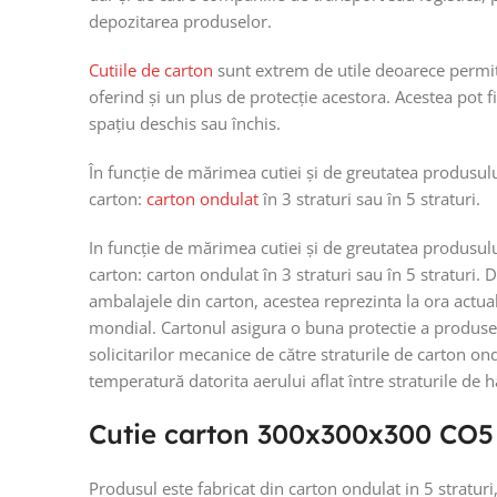
depozitarea produselor.
Cutiile de carton
sunt extrem de utile deoarece permit 
oferind și un plus de protecție acestora. Acestea pot fi
spațiu deschis sau închis.
În funcție de mărimea cutiei și de greutatea produsulu
carton:
carton ondulat
în 3 straturi sau în 5 straturi.
In funcție de mărimea cutiei și de greutatea produsulu
carton: carton ondulat în 3 straturi sau în 5 straturi.
ambalajele din carton, acestea reprezinta la ora actu
mondial. Cartonul asigura o buna protectie a produsel
solicitarilor mecanice de către straturile de carton ond
temperatură datorita aerului aflat între straturile de h
Cutie carton 300x300x300 CO5
Produsul este fabricat din carton ondulat in 5 straturi,