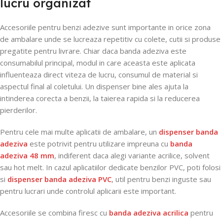
lucru organizat
Accesoriile pentru benzi adezive sunt importante in orice zona
de ambalare unde se lucreaza repetitiv cu colete, cutii si produse
pregatite pentru livrare. Chiar daca banda adeziva este
consumabilul principal, modul in care aceasta este aplicata
influenteaza direct viteza de lucru, consumul de material si
aspectul final al coletului. Un dispenser bine ales ajuta la
intinderea corecta a benzii, la taierea rapida si la reducerea
pierderilor.
Pentru cele mai multe aplicatii de ambalare, un
dispenser banda
adeziva
este potrivit pentru utilizare impreuna cu
banda
adeziva 48 mm
, indiferent daca alegi variante acrilice, solvent
sau hot melt. In cazul aplicatiilor dedicate benzilor PVC, poti folosi
si
dispenser banda adeziva PVC
, util pentru benzi inguste sau
pentru lucrari unde controlul aplicarii este important.
Accesoriile se combina firesc cu
banda adeziva acrilica
pentru