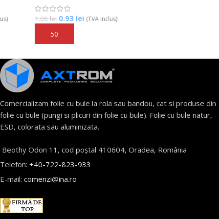
0.93
lei
1.05
lei
(TVA inclus)
Adaugă În Coș
Comercializam folie cu bule la rola sau bandou, cat si produse din
folie cu bule (pungi si plicuri din folie cu bule). Folie cu bule natur,
ESD, colorata sau aluminizata.
Beothy Odon 11, cod poștal 410604, Oradea, România
Telefon:
+40-722-823-933
E-mail:
comenzi@ina.ro