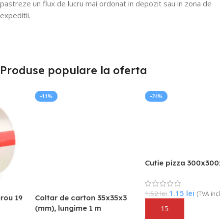
pastreze un flux de lucru mai ordonat in depozit sau in zona de
expeditii.
Produse populare la oferta
-11%
-24%
Cutie pizza 300x300x35 H
1.15
lei
1.52
lei
(TVA inclus)
Coltar de carton 35x35x3
(mm), lungime 1 m
Adaugă În Coș