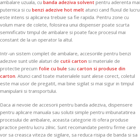
ambalare uzuala, cu
banda adeziva solvent
pentru aderenta mai
puternica si cu
benzi adezive hot melt
atunci cand fluxul de lucru
este intens si aplicarea trebuie sa fie rapida. Pentru zone cu
volum mare de colete, folosirea unui dispenser poate scurta
semnificativ timpul de ambalare si poate face procesul mai
constant de la un operator la altul.
Intr-un sistem complet de ambalare, accesoriile pentru benzi
adezive sunt utile alaturi de
cutii carton
si materiale de
protectie precum
folie cu bule
sau
carton si produse din
carton
. Atunci cand toate materialele sunt alese corect, coletul
este mai usor de pregatit, mai bine sigilat si mai sigur in timpul
manipularii si transportului.
Daca ai nevoie de accesorii pentru banda adeziva, dispensere
pentru aplicare manuala sau solutii simple pentru imbunatatirea
procesului de ambalare, aceasta categorie iti ofera produse
practice pentru lucru zilnic. Sunt recomandate pentru firme care
vor sa creasca viteza de sigilare, sa reduca risipa de banda si sa