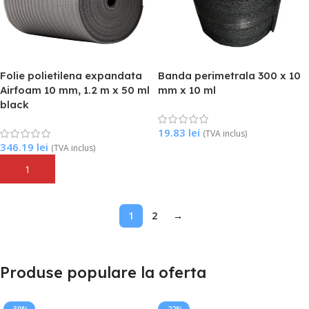
Folie polietilena expandata
Banda perimetrala 300 x 10
Airfoam 10 mm, 1.2 m x 50 ml
mm x 10 ml
black
19.83
lei
(TVA inclus)
346.19
lei
(TVA inclus)
Citește Mai Mult
Adaugă În Coș
1
2
→
Produse populare la oferta