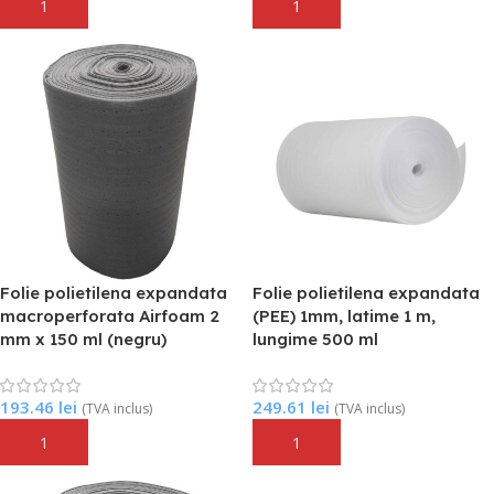
Adaugă În Coș
Adaugă În Coș
Folie polietilena expandata
Folie polietilena expandata
macroperforata Airfoam 2
(PEE) 1mm, latime 1 m,
mm x 150 ml (negru)
lungime 500 ml
193.46
lei
249.61
lei
(TVA inclus)
(TVA inclus)
Adaugă În Coș
Adaugă În Coș