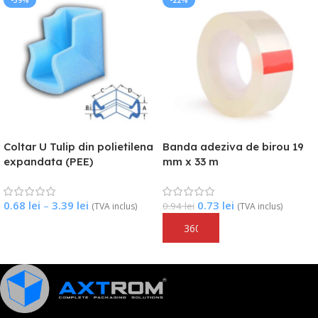
-11%
-15%
Coltar de carton 35x35x3
Coltar de carton 35x35x3
(mm), lungime 1 m
(mm), lungime 1.2 m
0.93
lei
1.13
lei
1.05
lei
1.33
lei
(TVA inclus)
(TVA inclus)
Adaugă În Coș
Adaugă În Coș