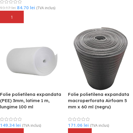
84.70
lei
93.17
lei
(TVA inclus)
Adaugă În Coș
Folie polietilena expandata
Folie polietilena expandata
(PEE) 3mm, latime 1 m,
macroperforata Airfoam 5
lungime 100 ml
mm x 60 ml (negru)
149.34
lei
171.06
lei
(TVA inclus)
(TVA inclus)