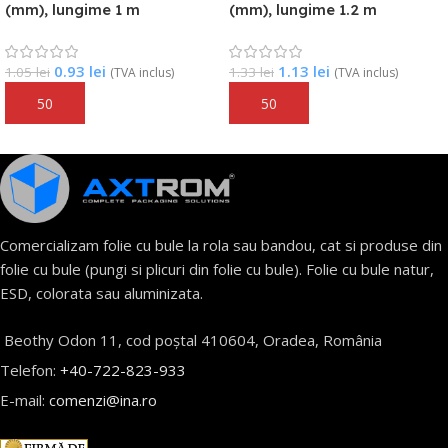
(mm), lungime 1 m
(mm), lungime 1.2 m
0.93
lei
1.13
lei
1.05
lei
1.33
lei
(TVA inclus)
(TVA inclus)
Adaugă În Coș
Adaugă În Coș
Comercializam folie cu bule la rola sau bandou, cat si produse din
folie cu bule (pungi si plicuri din folie cu bule). Folie cu bule natur,
ESD, colorata sau aluminizata.
Beothy Odon 11, cod poștal 410604, Oradea, România
Telefon:
+40-722-823-933
E-mail:
comenzi@ina.ro