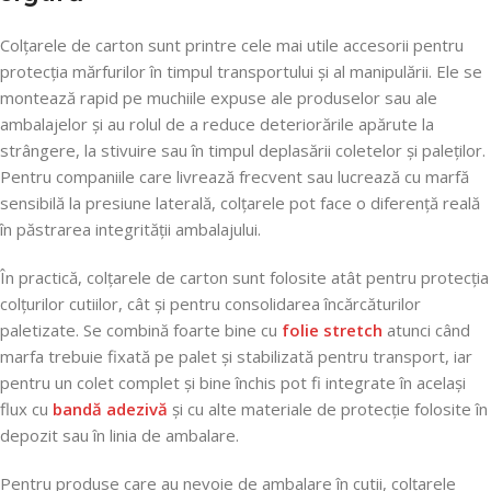
Colțarele de carton sunt printre cele mai utile accesorii pentru
protecția mărfurilor în timpul transportului și al manipulării. Ele se
montează rapid pe muchiile expuse ale produselor sau ale
ambalajelor și au rolul de a reduce deteriorările apărute la
strângere, la stivuire sau în timpul deplasării coletelor și paleților.
Pentru companiile care livrează frecvent sau lucrează cu marfă
sensibilă la presiune laterală, colțarele pot face o diferență reală
în păstrarea integrității ambalajului.
În practică, colțarele de carton sunt folosite atât pentru protecția
colțurilor cutiilor, cât și pentru consolidarea încărcăturilor
paletizate. Se combină foarte bine cu
folie stretch
atunci când
marfa trebuie fixată pe palet și stabilizată pentru transport, iar
pentru un colet complet și bine închis pot fi integrate în același
flux cu
bandă adezivă
și cu alte materiale de protecție folosite în
depozit sau în linia de ambalare.
Pentru produse care au nevoie de ambalare în cutii, colțarele