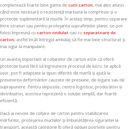
completează foarte bine gama de
cutii carton
, mai ales atunci
când este necesară o rezistență mai bună la compresie și o
protecție suplimentară la muchii. În același timp, pentru separare
între straturi sau pentru protejarea suprafețelor plane, se pot
folosi împreună cu
carton ondulat
sau cu
separatoare de
carton
, astfel încât întregul ambalaj să fie mai bine structurat și
mai sigur la manipulare.
Un avantaj important al colțarelor de carton este că oferă
protecție bună fără să îngreuneze procesul de lucru. Se aplică
ușor, pot fi adaptate la tipuri diferite de marfă și ajută la
prevenirea deformărilor cauzate de presiune, de legare sau de
suprapunere. Pentru depozite, centre logistice, producători și
distribuitori, acestea reprezintă o soluție simplă, dar foarte
eficientă.
Dacă ai nevoie de colțare de carton pentru stabilizarea
mărfurilor, protejarea muchiilor și îmbunătățirea siguranței la
transport, această categorie îți oferă opțiuni potrivite pentru