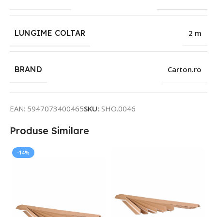
LUNGIME COLTAR
2 m
BRAND
Carton.ro
EAN:
5947073400465
SKU:
SHO.0046
Produse Similare
-14%