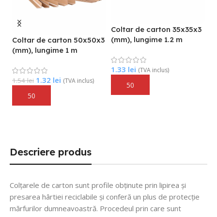
Coltar de carton 35x35x3
(mm), lungime 1.2 m
x3
Coltar de carton 50x50x3
(mm), lungime 1 m
C
(
1.33
lei
(TVA inclus)
1.32
lei
1.54
lei
(TVA inclus)
Adaugă În Coș
1
Adaugă În Coș
Descriere produs
Colțarele de carton sunt profile obținute prin lipirea și
presarea hârtiei reciclabile și conferă un plus de protecție
mărfurilor dumneavoastră. Procedeul prin care sunt