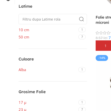
Latime
Folie st
microni
10 cm
1
50 cm
7
7
8.57
lei
Adaugă 
-14%
Culoare
Alba
1
Grosime Folie
17 μ
1
23 μ
7