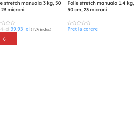
ie stretch manuala 3 kg, 50
Folie stretch manuala 1.4 kg,
 23 microni
50 cm, 23 microni
39.93
lei
Pret la cerere
54
lei
(TVA inclus)
augă În Coș
Citește Mai Mult