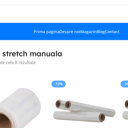
Prima pagina
Despre noi
Magazin
Blog
Contact
e stretch manuala
ate cele 8 rezultate
-13%
-2