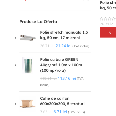
Folie st
kg, 50 c
Produse La Oferta
26.71
lei
Folie stretch manuala 1.5
Adaugă 
kg, 50 cm, 17 microni
21.24
lei
26.71
lei
(TVA inclus)
Folie cu bule GREEN
40gr/m2 1.0m x 100m
(100mp/rola)
113.16
lei
119.81
lei
(TVA
inclus)
Cutie de carton
600x300x300, 5 straturi
6.71
lei
7.63
lei
(TVA inclus)