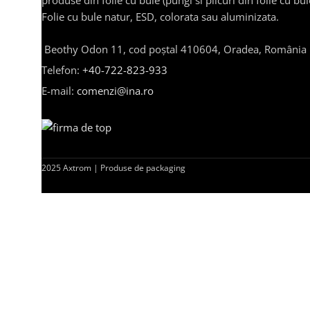
produse din folie cu bule (pungi si plicuri din folie cu bul
Folie cu bule natur, ESD, colorata sau aluminizata.
Beothy Odon 11, cod poștal 410604, Oradea, România
Telefon:
+40-722-823-933
E-mail:
comenzi@ina.ro
2025 Axtrom | Produse de packaging