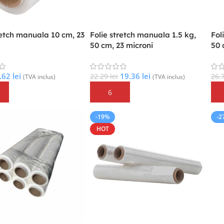
retch manuala 10 cm, 23
Folie stretch manuala 1.5 kg,
Fol
50 cm, 23 microni
50 
.62
lei
19.36
lei
22.29
lei
26.
(TVA inclus)
(TVA inclus)
În Coș
Adaugă În Coș
Ad
-19%
-2
HOT