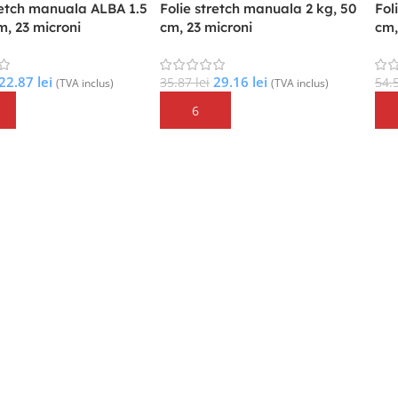
retch manuala ALBA 1.5
Folie stretch manuala 2 kg, 50
Fol
m, 23 microni
cm, 23 microni
cm,
22.87
lei
29.16
lei
35.87
lei
54.
(TVA inclus)
(TVA inclus)
În Coș
Adaugă În Coș
Ad