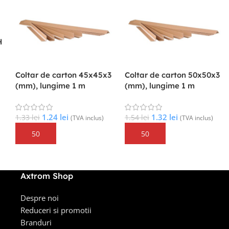
G
Cutie de carton
Cutie de carton
235x90x50 CO3, cod
185x85x50 CO3, cod
FEFCO 409
FEFCO 409
3.03
lei
3.03
lei
4.00
lei
4.00
lei
(TVA inclus)
(TVA inclus)
Adaugă În Coș
Adaugă În Coș
Axtrom Shop
Despre noi
Reduceri si promotii
Branduri