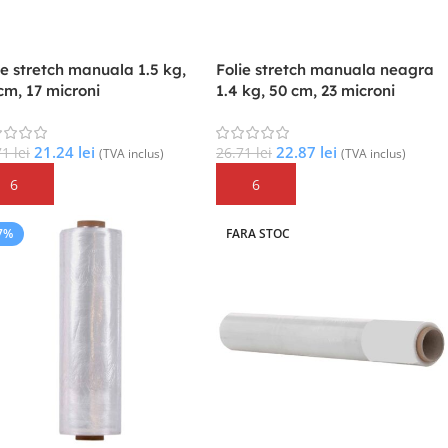
ie stretch manuala 1.5 kg,
Folie stretch manuala neagra
cm, 17 microni
1.4 kg, 50 cm, 23 microni
21.24
lei
22.87
lei
71
lei
26.71
lei
(TVA inclus)
(TVA inclus)
augă În Coș
Adaugă În Coș
7%
FARA STOC