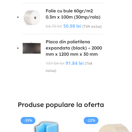
Folie cu bule 60gr/m2
0.3m x 100m (30mp/rola)
50.98
lei
64.70
lei
(TVA inclus)
Placa din polietilena
expandata (black) – 2000
mm x 1200 mm x 30 mm
91.84
lei
137.04
lei
(TVA
inclus)
Produse populare la oferta
-16%
-11%