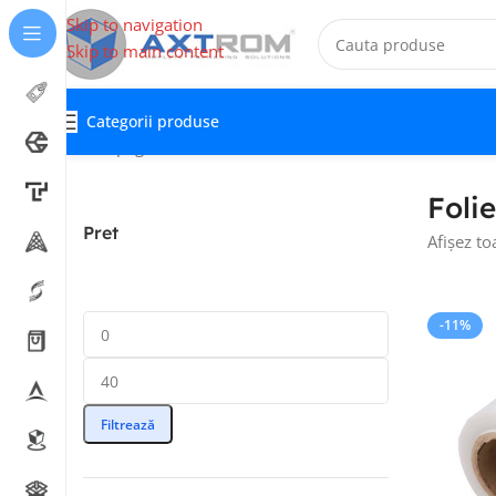
Skip to navigation
Skip to main content
Categorii produse
Prima pagină
Folie stretch
Folie stretch manuala
Foli
Pret
Afișez to
-11%
Filtrează