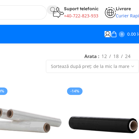
Suport telefonic
Livrare
+40-722-823-933
Curier Rap
0.00
l
0
Arata
12
18
24
0%
-14%