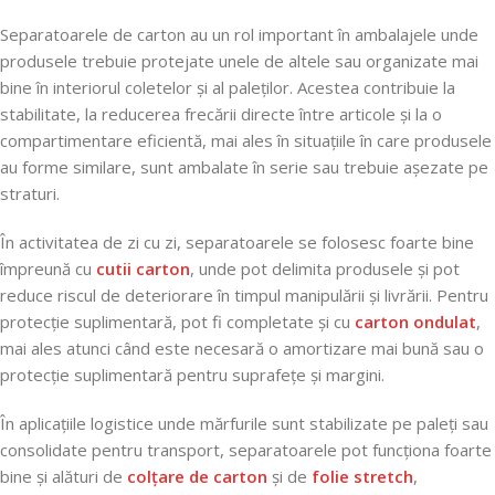
Separatoarele de carton au un rol important în ambalajele unde
produsele trebuie protejate unele de altele sau organizate mai
bine în interiorul coletelor și al paleților. Acestea contribuie la
stabilitate, la reducerea frecării directe între articole și la o
compartimentare eficientă, mai ales în situațiile în care produsele
au forme similare, sunt ambalate în serie sau trebuie așezate pe
straturi.
În activitatea de zi cu zi, separatoarele se folosesc foarte bine
împreună cu
cutii carton
, unde pot delimita produsele și pot
reduce riscul de deteriorare în timpul manipulării și livrării. Pentru
protecție suplimentară, pot fi completate și cu
carton ondulat
,
mai ales atunci când este necesară o amortizare mai bună sau o
protecție suplimentară pentru suprafețe și margini.
În aplicațiile logistice unde mărfurile sunt stabilizate pe paleți sau
consolidate pentru transport, separatoarele pot funcționa foarte
bine și alături de
colțare de carton
și de
folie stretch
,