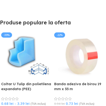
Produse populare la oferta
-39%
-22%
Coltar U Tulip din polietilena
Banda adeziva de birou 19
expandata (PEE)
mm x 33 m
0.68
lei
–
3.39
lei
0.73
lei
0.94
lei
(TVA inclus)
(TVA inclus)