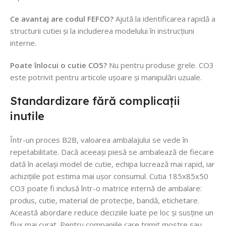
Ce avantaj are codul FEFCO?
Ajută la identificarea rapidă a
structurii cutiei și la includerea modelului în instrucțiuni
interne.
Poate înlocui o cutie CO5?
Nu pentru produse grele. CO3
este potrivit pentru articole ușoare și manipulări uzuale.
Standardizare fără complicații
inutile
Într-un proces B2B, valoarea ambalajului se vede în
repetabilitate. Dacă aceeași piesă se ambalează de fiecare
dată în același model de cutie, echipa lucrează mai rapid, iar
achizițiile pot estima mai ușor consumul. Cutia 185x85x50
CO3 poate fi inclusă într-o matrice internă de ambalare:
produs, cutie, material de protecție, bandă, etichetare.
Această abordare reduce deciziile luate pe loc și susține un
flux mai curat. Pentru companiile care trimit mostre sau