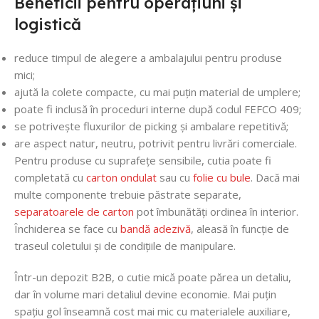
Beneficii pentru operațiuni și
logistică
reduce timpul de alegere a ambalajului pentru produse
mici;
ajută la colete compacte, cu mai puțin material de umplere;
poate fi inclusă în proceduri interne după codul FEFCO 409;
se potrivește fluxurilor de picking și ambalare repetitivă;
are aspect natur, neutru, potrivit pentru livrări comerciale.
Pentru produse cu suprafețe sensibile, cutia poate fi
completată cu
carton ondulat
sau cu
folie cu bule
. Dacă mai
multe componente trebuie păstrate separate,
separatoarele de carton
pot îmbunătăți ordinea în interior.
Închiderea se face cu
bandă adezivă
, aleasă în funcție de
traseul coletului și de condițiile de manipulare.
Într-un depozit B2B, o cutie mică poate părea un detaliu,
dar în volume mari detaliul devine economie. Mai puțin
spațiu gol înseamnă cost mai mic cu materialele auxiliare,