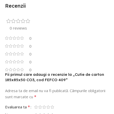
Recenzii
0 reviews
0
0
0
0
0
Fii primul care adaugi o recenzie la „Cutie de carton
185x85x50 CO3, cod FEFCO 409”
Adresa ta de email nu va fi publicată.
Câmpurile obligatorii
*
sunt marcate cu
*
Evaluarea ta