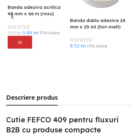
Banda adeziva acrilica
48 mm x 66 m (rosu)
e
Banda dublu adeziva 24
mm x 25 ml (hot-melt)
B
5.80
lei
7.72
lei
(TVA inclus)
h
t
Adaugă În Coș
8.52
lei
(TVA inclus)
Adaugă În Coș
3
Descriere produs
Cutie FEFCO 409 pentru fluxuri
B2B cu produse compacte