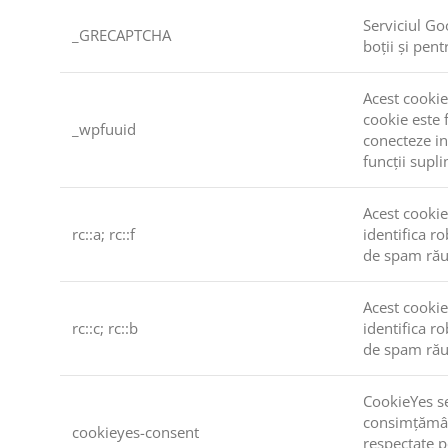
Serviciul Go
_GRECAPTCHA
boții și pen
Acest cooki
cookie este 
_wpfuuid
conecteze int
funcții sup
Acest cookie
rc::a; rc::f
identifica r
de spam rău 
Acest cookie
rc::c; rc::b
identifica r
de spam rău 
CookieYes se
consimțământ 
cookieyes-consent
respectate p