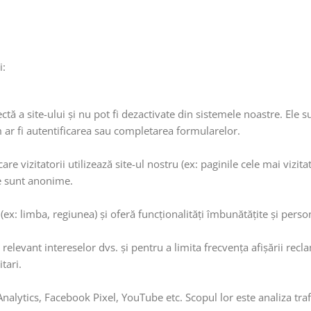
i:
tă a site-ului și nu pot fi dezactivate din sistemele noastre. Ele s
m ar fi autentificarea sau completarea formularelor.
e vizitatorii utilizează site-ul nostru (ex: paginile cele mai vizitat
te sunt anonime.
 (ex: limba, regiunea) și oferă funcționalități îmbunătățite și perso
relevant intereselor dvs. și pentru a limita frecvența afișării recla
tari.
Analytics, Facebook Pixel, YouTube etc. Scopul lor este analiza traf