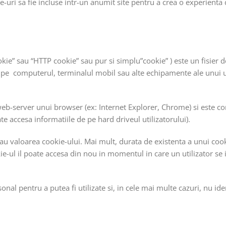
ite-uri sa fie incluse intr-un anumit site pentru a crea o experient
ie” sau “HTTP cookie” sau pur si simplu”cookie” ) este un fisier d
at pe computerul, terminalul mobil sau alte echipamente ale unui u
 web-server unui browser (ex: Internet Explorer, Chrome) si este co
 accesa informatiile de pe hard driveul utilizatorului).
au valoarea cookie-ului. Mai mult, durata de existenta a unui coo
e-ul il poate accesa din nou in momentul in care un utilizator se 
sonal pentru a putea fi utilizate si, in cele mai multe cazuri, nu id