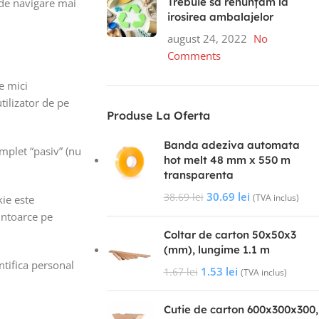
Trebuie să renunțăm la
a de navigare mai
irosirea ambalajelor
august 24, 2022
No
Comments
e mici
tilizator de pe
Produse La Oferta
Banda adeziva automata
mplet “pasiv” (nu
hot melt 48 mm x 550 m
transparenta
30.69
lei
38.69
lei
(TVA inclus)
kie este
intoarce pe
Coltar de carton 50x50x3
(mm), lungime 1.1 m
entifica personal
1.53
lei
1.67
lei
(TVA inclus)
Cutie de carton 600x300x300,