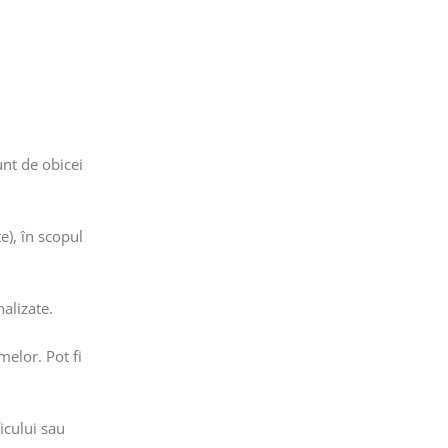
unt de obicei
e), în scopul
nalizate.
melor. Pot fi
icului sau