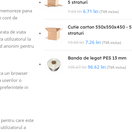
5 straturi
le memoreze pana
6.71
lei
7.63
lei
(TVA inclus)
n cont de
Cutie carton 550x550x450 - 5
rata de viata
straturi
a utilizatorul la
7.26
lei
10.60
lei
(TVA inclus)
mod anonim pentru
Banda de legat PES 13 mm
96.62
lei
105.67
lei
(TVA inclus)
aca un browser
 userilor o
preferintele in
 pentru care este
utilizatorul a