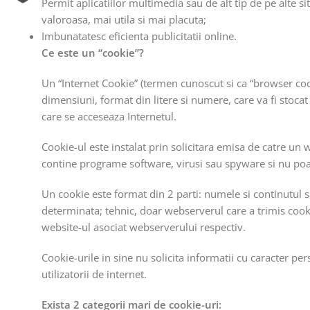
Permit aplicatiilor multimedia sau de alt tip de pe alte s
valoroasa, mai utila si mai placuta;
Imbunatatesc eficienta publicitatii online.
Ce este un “cookie”?
Un “Internet Cookie” (termen cunoscut si ca “browser cook
dimensiuni, format din litere si numere, care va fi stoc
care se acceseaza Internetul.
Cookie-ul este instalat prin solicitara emisa de catre un
contine programe software, virusi sau spyware si nu poate
Un cookie este format din 2 parti: numele si continutul s
determinata; tehnic, doar webserverul care a trimis cooki
website-ul asociat webserverului respectiv.
Cookie-urile in sine nu solicita informatii cu caracter per
utilizatorii de internet.
Exista 2 categorii mari de cookie-uri: