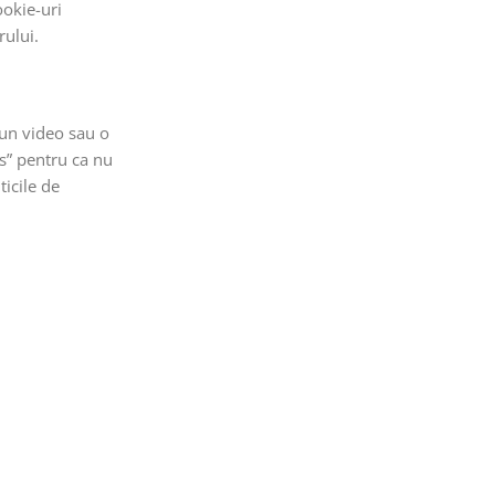
ookie-uri
rului.
 un video sau o
es” pentru ca nu
ticile de