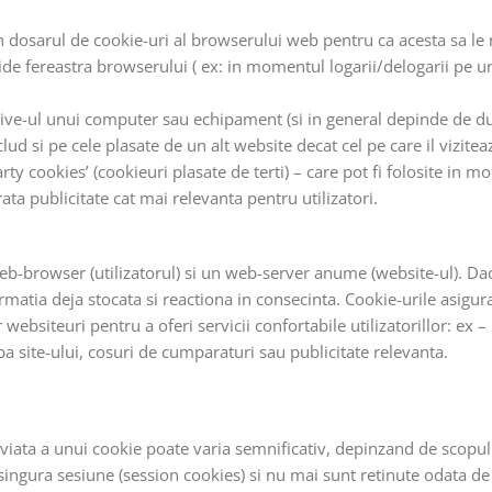
n dosarul de cookie-uri al browserului web pentru ca acesta sa 
hide fereastra browserului ( ex: in momentul logarii/delogarii pe u
ive-ul unui computer sau echipament (si in general depinde de du
lud si pe cele plasate de un alt website decat cel pe care il viziteaz
y cookies’ (cookieuri plasate de terti) – care pot fi folosite in 
rata publicitate cat mai relevanta pentru utilizatori.
web-browser (utilizatorul) si un web-server anume (website-ul). D
matia deja stocata si reactiona in consecinta. Cookie-urile asigura
websiteuri pentru a oferi servicii confortabile utilizatorillor: ex – 
ba site-ului, cosuri de cumparaturi sau publicitate relevanta.
viata a unui cookie poate varia semnificativ, depinzand de scopul
singura sesiune (session cookies) si nu mai sunt retinute odata de 