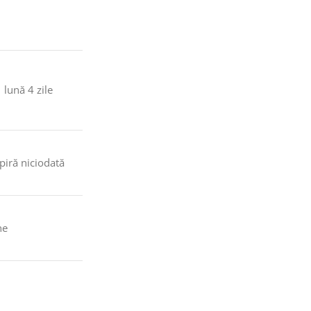
 lună 4 zile
piră niciodată
ne