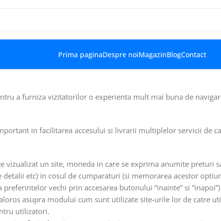
Prima pagina
Despre noi
Magazin
Blog
Contact
entru a furniza vizitatorilor o experienta mult mai buna de navigare
rtant in facilitarea accesului si livrarii multiplelor servicii de ca
e vizualizat un site, moneda in care se exprima anumite preturi sa
e detalii etc) in cosul de cumparaturi (si memorarea acestor optiu
a preferintelor vechi prin accesarea butonului “inainte” si “inapoi”)
loros asupra modului cum sunt utilizate site-urile lor de catre util
tru utilizatori.