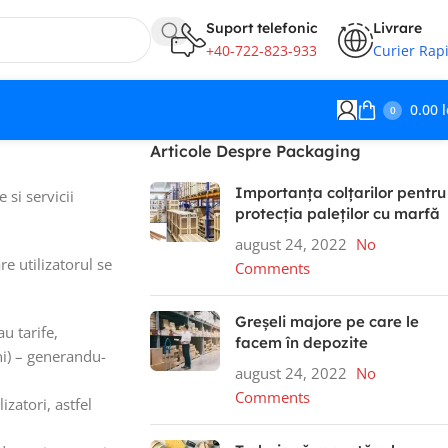
Suport telefonic
Livrare
+40-722-823-933
Curier Rap
0.00
l
0
Articole Despre Packaging
Importanța colțarilor pentru
 si servicii
protecția paleților cu marfă
august 24, 2022
No
re utilizatorul se
Comments
Greșeli majore pe care le
u tarife,
facem în depozite
ni) – generandu-
august 24, 2022
No
Comments
izatori, astfel