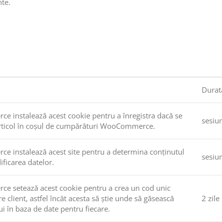
nte.
Durat
 instalează acest cookie pentru a înregistra dacă se
sesiu
articol în coșul de cumpărături WooCommerce.
 instalează acest site pentru a determina conținutul
sesiu
ficarea datelor.
 setează acest cookie pentru a crea un cod unic
e client, astfel încât acesta să știe unde să găsească
2 zile
ui în baza de date pentru fiecare.