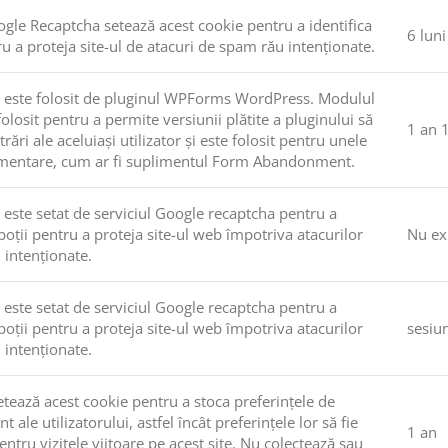
ogle Recaptcha setează acest cookie pentru a identifica
6 luni
tru a proteja site-ul de atacuri de spam rău intenționate.
e este folosit de pluginul WPForms WordPress. Modulul
folosit pentru a permite versiunii plătite a pluginului să
1 an 1
rări ale aceluiași utilizator și este folosit pentru unele
limentare, cum ar fi suplimentul Form Abandonment.
 este setat de serviciul Google recaptcha pentru a
oboții pentru a proteja site-ul web împotriva atacurilor
Nu ex
intenționate.
 este setat de serviciul Google recaptcha pentru a
oboții pentru a proteja site-ul web împotriva atacurilor
sesiu
intenționate.
tează acest cookie pentru a stoca preferințele de
ale utilizatorului, astfel încât preferințele lor să fie
1 an
entru vizitele viitoare pe acest site. Nu colectează sau