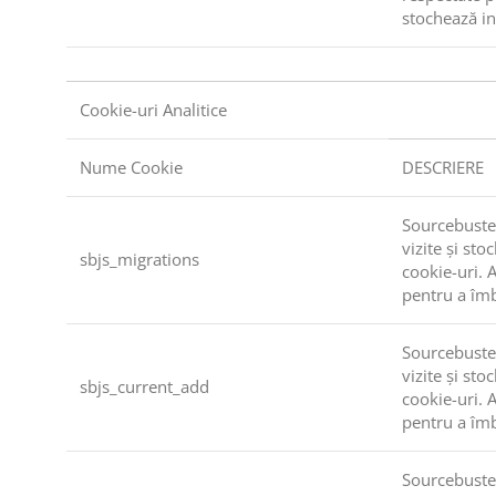
stochează inf
Cookie-uri Analitice
Nume Cookie
DESCRIERE
Sourcebuster
vizite și sto
sbjs_migrations
cookie-uri. 
pentru a îmb
Sourcebuster
vizite și sto
sbjs_current_add
cookie-uri. 
pentru a îmb
Sourcebuster