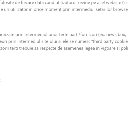
folosite de fiecare data cand utilizatorul revine pe acel website (‘c
 de un utilizator in orice moment prin intermediul setarilor browse
urnizate prin intermediul unor terte parti/furnizori (ex: news box,
uri prin intermediul site-ului si ele se numesc “third party cooki
zorii terti trebuie sa respecte de asemenea legea in vigoare si poli
: