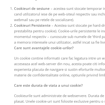
Cookieuri de sesiune
– acestea sunt stocate temporar i
cand utilizatorul iese de pe web-siteul respectiv sau inc
webmail sau pe retele de socializare).
Cookieuri Persistente
– Acestea sunt stocate pe hard-dr
prestabilita pentru cookie). Cookie-urile persistente le inc
momentul respectiv – cunoscute sub numele de ‘third part
a memora interesele unui utilizator, astfel incat sa fie liv
Care sunt avantajele cookie-urilor?
Un cookie contine informatii care fac legatura intre un 
acceseaza acel web-server din nou, acesta poate citi infor
experienta placuta de navigare si sustin eforturile multor 
materie de confidentialitate online, optiunile privind lim
Care este durata de viata a unui cookie?
Cookieurile sunt administrate de webservere. Durata de 
plasat. Unele cookie-uri sunt folosite exclusive pentru o 