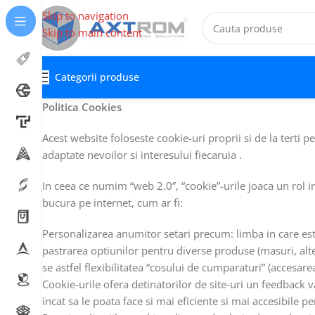
Skip to navigation
Skip to main content
Categorii produse
Politica Cookies
Acest website foloseste cookie-uri proprii si de la terti p
adaptate nevoilor si interesului fiecaruia .
In ceea ce numim “web 2.0”, “cookie”-urile joaca un rol impo
bucura pe internet, cum ar fi:
Personalizarea anumitor setari precum: limba in care est
pastrarea optiunilor pentru diverse produse (masuri, alt
se astfel flexibilitatea “cosului de cumparaturi” (accesare
Cookie-urile ofera detinatorilor de site-uri un feedback va
incat sa le poata face si mai eficiente si mai accesibile pen