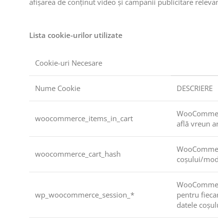
afișarea de conținut video și campanii publicitare releva
Lista cookie-urilor utilizate
Cookie-uri Necesare
Nume Cookie
DESCRIERE
WooCommerce
woocommerce_items_in_cart
află vreun 
WooCommerce
woocommerce_cart_hash
coșului/modi
WooCommerce
wp_woocommerce_session_*
pentru fiecar
datele coșul