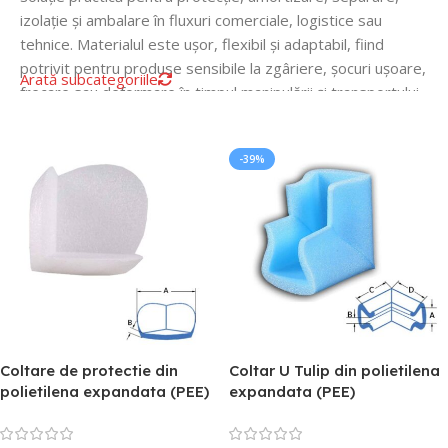
izolație și ambalare în fluxuri comerciale, logistice sau
tehnice. Materialul este ușor, flexibil și adaptabil, fiind
potrivit pentru produse sensibile la zgâriere, șocuri ușoare,
Arată subcategoriile
frecare sau deformare în timpul manipulării și transportului.
În această categorie găsești folii PEE, plăci, profile, pungi,
bandouri, folie pentru parchet, variante aluminizate,
-39%
macroperforate și ESD, astfel încât să poți alege soluția
potrivită în funcție de produs, suprafață, grosime, nivel de
protecție și modul de utilizare. Categoria funcționează ca un
hub complet pentru aplicații de ambalare, izolare și
protecție cu polietilenă expandată.
Coltare de protectie din
Coltar U Tulip din polietilena
polietilena expandata (PEE)
expandata (PEE)