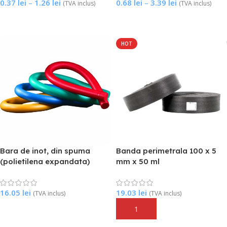
Banda Perimetrala
Bandouri Polietilena
0.37
lei
–
1.26
lei
0.68
lei
–
3.39
lei
(TVA inclus)
(TVA inclus)
Expandata
7 produse
Selectează Opțiunile
Selectează Opțiunile
7 produse
HOT
Bara de inot, din spuma
Banda perimetrala 100 x 5
(polietilena expandata)
mm x 50 ml
16.05
lei
19.03
lei
(TVA inclus)
(TVA inclus)
Selectează Opțiunile
Adaugă În Coș