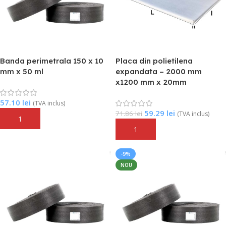
Banda perimetrala 150 x 10
Placa din polietilena
mm x 50 ml
expandata – 2000 mm
x1200 mm x 20mm
57.10
lei
(TVA inclus)
59.29
lei
71.86
lei
(TVA inclus)
Adaugă În Coș
Adaugă În Coș
-9%
NOU