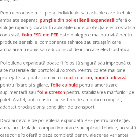
Pentru produse mici, piese individuale sau articole care trebuie
ambalate separat,
pungile din polietilenă expandată
oferă o
soluție rapidă și curată. În aplicațiile unde protecția electrostatică
contează,
folia ESD din PEE
este o alegere mai potrivită pentru
produse sensibile, componente tehnice sau situații în care
ambalarea trebuie să reducă riscul de încărcare electrostatică.
Polietilena expandată poate fi folosită singură sau împreună cu
alte materiale din portofoliul Axtrom. Pentru colete mai bine
protejate se poate combina cu
cutii carton
,
bandă adezivă
pentru fixare și sigilare,
folie cu bule
pentru amortizare
suplimentară sau
folie stretch
pentru stabilizarea mărfurilor pe
palet. Astfel, poți construi un sistem de ambalare complet,
adaptat produselor și condițiilor de transport.
Dacă ai nevoie de polietilenă expandată PEE pentru protecție,
ambalare, izolație, compartimentare sau aplicații tehnice, această
categorie îți oferă o bază completă pentru alegerea variantei