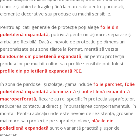
tehnice și obiecte fragile până la materiale pentru pardoseli,
elemente decorative sau produse cu muchii sensibile.
Pentru aplicații generale de protecție poți alege
folie din
polietilenă expandată
, potrivită pentru înfășurare, separare și
ambalare flexibilă. Dacă ai nevoie de protecție pe dimensiuni
personalizate sau zone tăiate la format, merită să vezi și
bandourile din polietilenă expandată
, iar pentru protecția
produselor pe muchii, colțuri sau profile sensibile poți folosi
profile din polietilenă expandată PEE
.
În zona de pardoseli și izolație, gama include
folie parchet
,
folie
polietilenă expandată aluminizată
și
polietilenă expandată
macroperforată
, fiecare cu rol specific în protecția suprafețelor,
reducerea contactului direct și îmbunătățirea comportamentului în
montaj. Pentru aplicații unde este nevoie de rezistență, grosime
mai mare sau protecție pe suprafețe plane,
plăcile din
polietilenă expandată
sunt o variantă practică și ușor de
integrat.