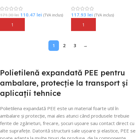
110.47
lei
117.93
lei
171.30
lei
(TVA inclus)
(TVA inclus)
Adaugă În Coș
Adaugă În Coș
1
2
3
→
Polietilenă expandată PEE pentru
ambalare, protecție la transport și
aplicații tehnice
Polietilena expandată PEE este un material foarte util în
ambalare și protecție, mai ales atunci când produsele trebuie
ferite de zgârieturi, frecare, șocuri ușoare sau contact direct cu
alte suprafețe. Datorită structurii sale ușoare și elastice, PEE se
poate adapta la multe tipuri de produse, de la componente