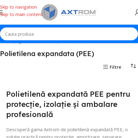
Skip to navigation
Skip to main content
Prima pagină
Polietilena expandata (PEE)
Polietilena expandata (PEE)
Filtre
Polietilenă expandată PEE pentru
protecție, izolație și ambalare
profesională
Descoperă gama Axtrom de polietilenă expandată PEE, o
soluție practică pentru protecție, amortizare, separare,