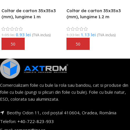
Coltar de carton 35x35x3
Coltar de carton 35x35x3
(mm), lungime 1 m
(mm), lungime 1.2 m
0.93
lei
1.13
lei
1.05
lei
1.33
lei
(TVA inclus)
(TVA inclus)
Adaugă În Coș
Adaugă În Coș
Comercializam folie cu bule la rola sau bandou, cat si produse din
folie cu bule (pungi si plicuri din folie cu bule). Folie cu bule natur,
ESD, colorata sau aluminizata.
Beothy Odon 11, cod poștal 410604, Oradea, România
Telefon:
+40-722-823-933