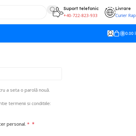
Suport telefonic
Livrare
+40-722-823-933
Curier Rap
0.00
0
tru a seta o parolă nouă.
tie termenii si conditiile:
*
ter personal.
*