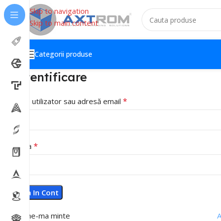
Skip to navigation
Skip to main content
Categorii produse
Autentificare
*
Nume utilizator sau adresă email
*
Parola
Intra In Cont
Tine-ma minte
A