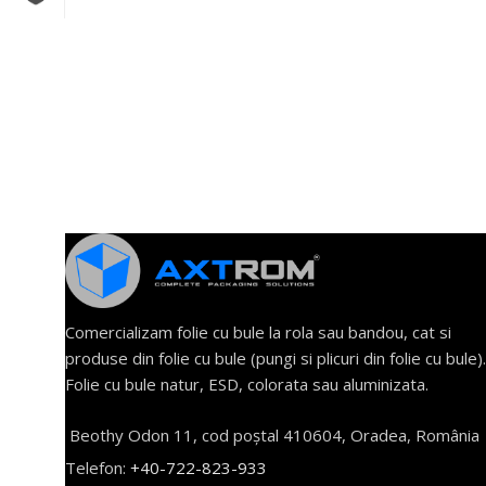
Comercializam folie cu bule la rola sau bandou, cat si
produse din folie cu bule (pungi si plicuri din folie cu bule).
Folie cu bule natur, ESD, colorata sau aluminizata.
Beothy Odon 11, cod poștal 410604, Oradea, România
Telefon:
+40-722-823-933