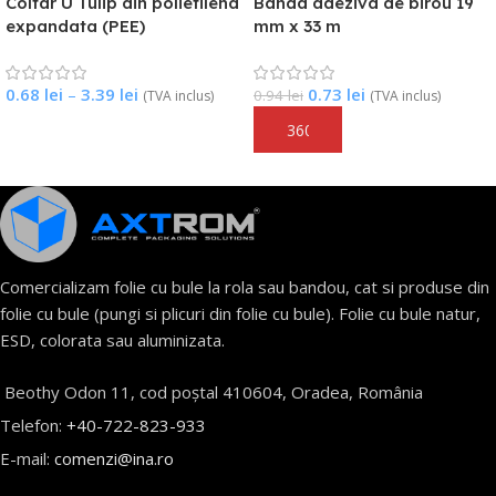
Coltar U Tulip din polietilena
Banda adeziva de birou 19
expandata (PEE)
mm x 33 m
0.68
lei
–
3.39
lei
0.73
lei
0.94
lei
(TVA inclus)
(TVA inclus)
Selectează Opțiunile
Adaugă În Coș
Comercializam folie cu bule la rola sau bandou, cat si produse din
folie cu bule (pungi si plicuri din folie cu bule). Folie cu bule natur,
ESD, colorata sau aluminizata.
Beothy Odon 11, cod poștal 410604, Oradea, România
Telefon:
+40-722-823-933
E-mail:
comenzi@ina.ro