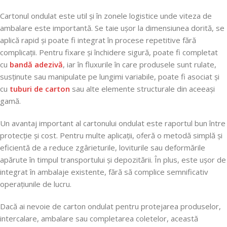
Cartonul ondulat este util și în zonele logistice unde viteza de
ambalare este importantă. Se taie ușor la dimensiunea dorită, se
aplică rapid și poate fi integrat în procese repetitive fără
complicații. Pentru fixare și închidere sigură, poate fi completat
cu
bandă adezivă
, iar în fluxurile în care produsele sunt rulate,
susținute sau manipulate pe lungimi variabile, poate fi asociat și
cu
tuburi de carton
sau alte elemente structurale din aceeași
gamă.
Un avantaj important al cartonului ondulat este raportul bun între
protecție și cost. Pentru multe aplicații, oferă o metodă simplă și
eficientă de a reduce zgârieturile, loviturile sau deformările
apărute în timpul transportului și depozitării. În plus, este ușor de
integrat în ambalaje existente, fără să complice semnificativ
operațiunile de lucru.
Dacă ai nevoie de carton ondulat pentru protejarea produselor,
intercalare, ambalare sau completarea coletelor, această