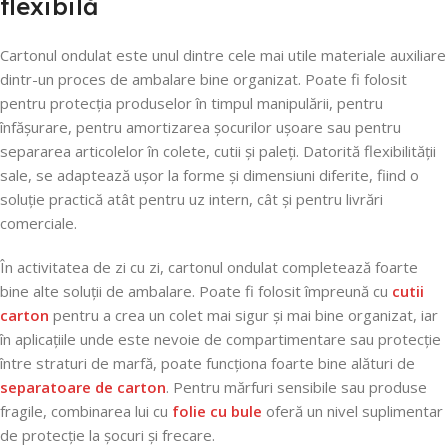
flexibilă
Cartonul ondulat este unul dintre cele mai utile materiale auxiliare
dintr-un proces de ambalare bine organizat. Poate fi folosit
pentru protecția produselor în timpul manipulării, pentru
înfășurare, pentru amortizarea șocurilor ușoare sau pentru
separarea articolelor în colete, cutii și paleți. Datorită flexibilității
sale, se adaptează ușor la forme și dimensiuni diferite, fiind o
soluție practică atât pentru uz intern, cât și pentru livrări
comerciale.
În activitatea de zi cu zi, cartonul ondulat completează foarte
bine alte soluții de ambalare. Poate fi folosit împreună cu
cutii
carton
pentru a crea un colet mai sigur și mai bine organizat, iar
în aplicațiile unde este nevoie de compartimentare sau protecție
între straturi de marfă, poate funcționa foarte bine alături de
separatoare de carton
. Pentru mărfuri sensibile sau produse
fragile, combinarea lui cu
folie cu bule
oferă un nivel suplimentar
de protecție la șocuri și frecare.