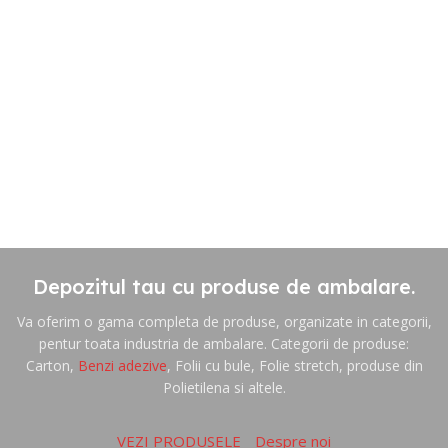
Depozitul tau cu produse de ambalare.
Va oferim o gama completa de produse, organizate in categorii,
pentur toata industria de ambalare. Categorii de produse:
Carton,
Benzi adezive
, Folii cu bule, Folie stretch, produse din
Polietilena si altele.
VEZI PRODUSELE
Despre noi