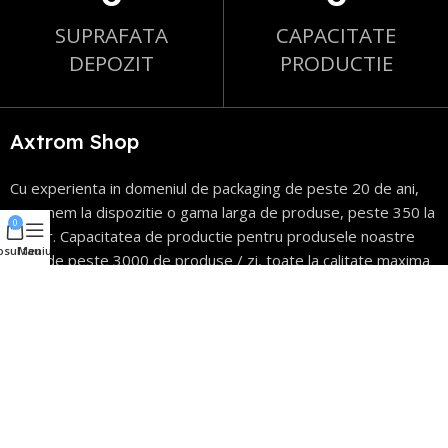
SUPRAFATA
CAPACITATE
DEPOZIT
PRODUCTIE
Axtrom Shop
Cu experienta in domeniul de packaging de peste 20 de ani,
va punem la dispozitie o gama larga de produse, peste 350 la
0
numar. Capacitatea de productie pentru produsele noastre
osul tau
Meniu
este de peste 3000 de produse / zi, toate la calitate maxima
folosind materie prima de inalta calittate.
Cu o suprafata de peste 2000 de metri patrati de depozitare,
detinem pe stoc produse suficiente pentru clientii nostri.