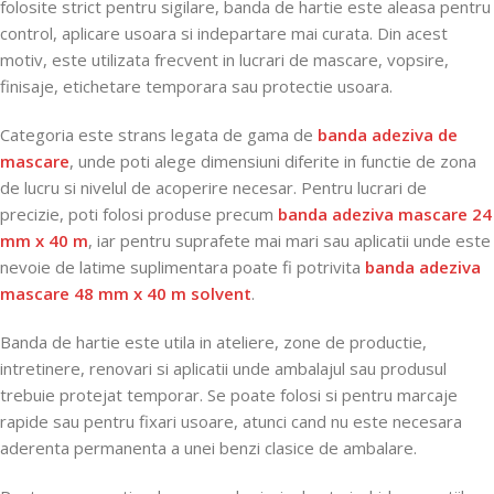
folosite strict pentru sigilare, banda de hartie este aleasa pentru
control, aplicare usoara si indepartare mai curata. Din acest
motiv, este utilizata frecvent in lucrari de mascare, vopsire,
finisaje, etichetare temporara sau protectie usoara.
Categoria este strans legata de gama de
banda adeziva de
mascare
, unde poti alege dimensiuni diferite in functie de zona
de lucru si nivelul de acoperire necesar. Pentru lucrari de
precizie, poti folosi produse precum
banda adeziva mascare 24
mm x 40 m
, iar pentru suprafete mai mari sau aplicatii unde este
nevoie de latime suplimentara poate fi potrivita
banda adeziva
mascare 48 mm x 40 m solvent
.
Banda de hartie este utila in ateliere, zone de productie,
intretinere, renovari si aplicatii unde ambalajul sau produsul
trebuie protejat temporar. Se poate folosi si pentru marcaje
rapide sau pentru fixari usoare, atunci cand nu este necesara
aderenta permanenta a unei benzi clasice de ambalare.