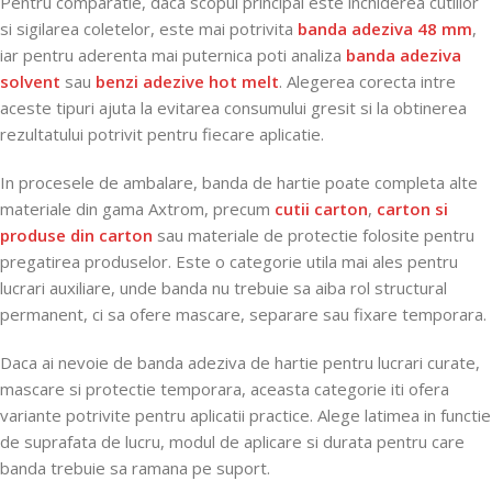
Pentru comparatie, daca scopul principal este inchiderea cutiilor
si sigilarea coletelor, este mai potrivita
banda adeziva 48 mm
,
iar pentru aderenta mai puternica poti analiza
banda adeziva
solvent
sau
benzi adezive hot melt
. Alegerea corecta intre
aceste tipuri ajuta la evitarea consumului gresit si la obtinerea
rezultatului potrivit pentru fiecare aplicatie.
In procesele de ambalare, banda de hartie poate completa alte
materiale din gama Axtrom, precum
cutii carton
,
carton si
produse din carton
sau materiale de protectie folosite pentru
pregatirea produselor. Este o categorie utila mai ales pentru
lucrari auxiliare, unde banda nu trebuie sa aiba rol structural
permanent, ci sa ofere mascare, separare sau fixare temporara.
Daca ai nevoie de banda adeziva de hartie pentru lucrari curate,
mascare si protectie temporara, aceasta categorie iti ofera
variante potrivite pentru aplicatii practice. Alege latimea in functie
de suprafata de lucru, modul de aplicare si durata pentru care
banda trebuie sa ramana pe suport.