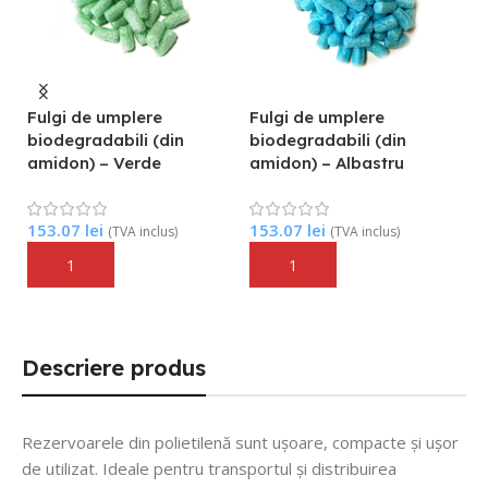
Fulgi de umplere
Fulgi de umplere
P
biodegradabili (din
biodegradabili (din
amidon) – Verde
amidon) – Albastru
5
(T
153.07
lei
153.07
lei
(TVA inclus)
(TVA inclus)
Adaugă În Coș
Adaugă În Coș
Descriere produs
Rezervoarele din polietilenă sunt ușoare, compacte și ușor
de utilizat.
Ideale pentru transportul și distribuirea