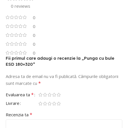
0 reviews
0
0
0
0
0
Fii primul care adaugi o recenzie la „Punga cu bule
ESD 180×320”
Adresa ta de email nu va fi publicată.
Câmpurile obligatorii
*
sunt marcate cu
*
Evaluarea ta
Livrare
*
Recenzia ta