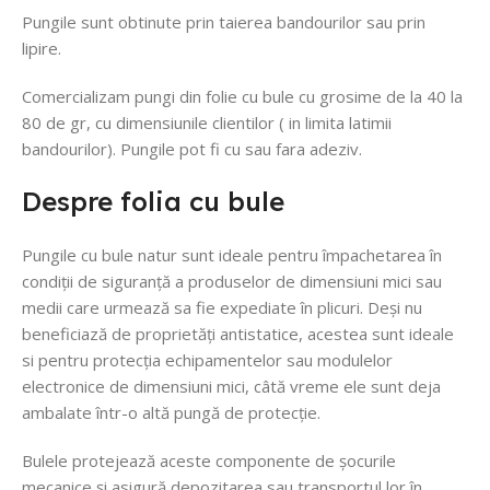
Pungile sunt obtinute prin taierea bandourilor sau prin
lipire.
Comercializam pungi din folie cu bule cu grosime de la 40 la
80 de gr, cu dimensiunile clientilor ( in limita latimii
bandourilor). Pungile pot fi cu sau fara adeziv.
Despre folia cu bule
Pungile cu bule natur sunt ideale pentru împachetarea în
condiții de siguranță a produselor de dimensiuni mici sau
medii care urmează sa fie expediate în plicuri. Deși nu
beneficiază de proprietăți antistatice, acestea sunt ideale
si pentru protecția echipamentelor sau modulelor
electronice de dimensiuni mici, câtă vreme ele sunt deja
ambalate într-o altă pungă de protecție.
Bulele protejează aceste componente de șocurile
mecanice și asigură depozitarea sau transportul lor în