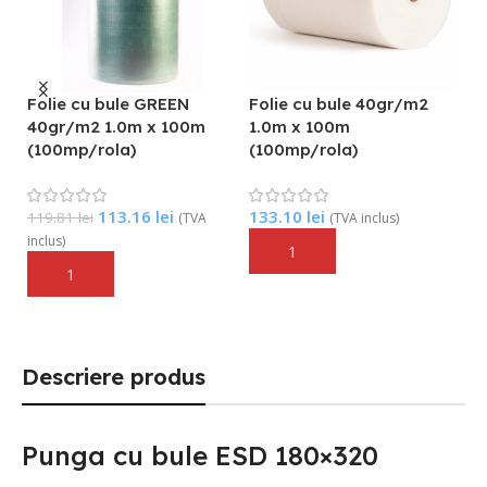
Folie cu bule GREEN
Folie cu bule 40gr/m2
F
40gr/m2 1.0m x 100m
1.0m x 100m
1
(100mp/rola)
(100mp/rola)
(
113.16
lei
133.10
lei
1
119.81
lei
s)
(TVA
(TVA inclus)
inclus)
Adaugă În Coș
Adaugă În Coș
Descriere produs
Punga cu bule ESD 180×320