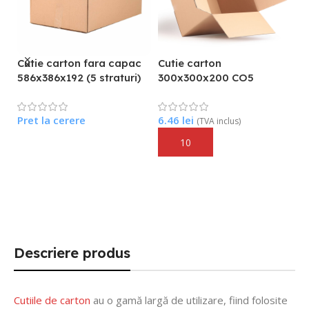
Cutie carton fara capac
Cutie carton
586x386x192 (5 straturi)
300x300x200 CO5
C
6
Pret la cerere
6.46
lei
(TVA inclus)
i
Citește Mai Mult
Adaugă În Coș
7
Descriere produs
Cutiile de carton
au o gamă largă de utilizare, fiind folosite