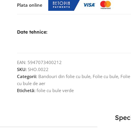
Plata online
Date tehnice:
EAN:
5947073400212
SKU:
SHO.0022
Categorii:
Bandouri din folie cu bule
,
Folie cu bule
,
Folie
cu bule de aer
Etichetă:
folie cu bule verde
Speci