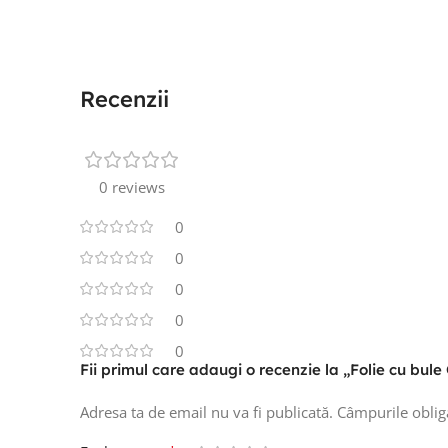
Recenzii
0 reviews
0
0
0
0
0
Fii primul care adaugi o recenzie la „Folie cu b
Adresa ta de email nu va fi publicată.
Câmpurile oblig