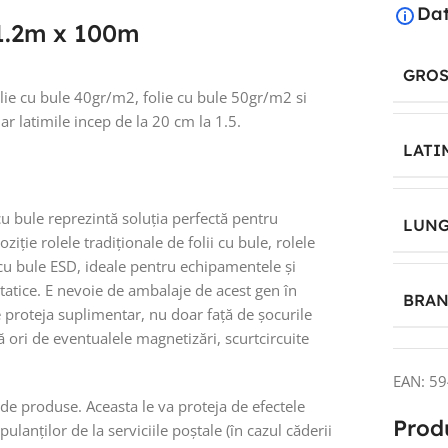
Dat
1.2m x 100m
GROS
olie cu bule 40gr/m2, folie cu bule 50gr/m2 si
r latimile incep de la 20 cm la 1.5.
LATI
cu bule reprezintă soluția perfectă pentru
LUNG
ziție rolele tradiționale de folii cu bule, rolele
ii cu bule ESD, ideale pentru echipamentele și
statice. E nevoie de ambalaje de acest gen în
BRA
e proteja suplimentar, nu doar față de șocurile
ă ori de eventualele magnetizări, scurtcircuite
EAN:
59
ri de produse. Aceasta le va proteja de efectele
Prod
lanților de la serviciile poștale (în cazul căderii