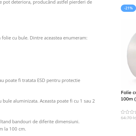
e pot deteriora, producând astfel pierderi de
FARA STOC
-21%
HOT
FARA 
in folie cu bule. Dintre aceastea enumeram:
sau poate fi tratata ESD pentru protectie
ule 70my/m2 0.84 m
 m2/rola)
Folie cu bule 70my/m2 1.1m
Folie 
200ml (220 m2/rola)
100m 
u bule aluminizata. Aceasta poate fi cu 1 sau 2
re
Pret la cerere
64.70
l
 Mult
zultand bandouri de diferite dimensiuni.
Citește Mai Mult
Citeșt
cm la 100 cm.