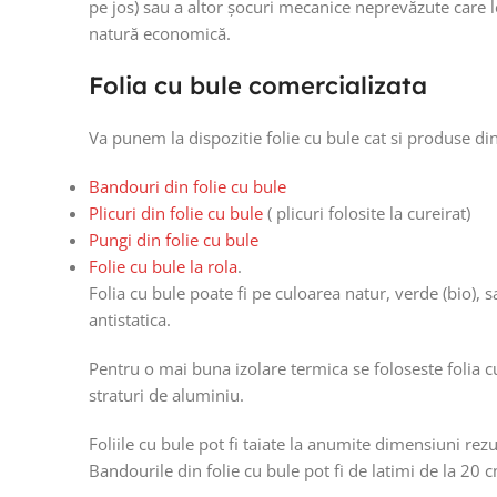
pe jos) sau a altor șocuri mecanice neprevăzute care l
HOT
natură economică.
Folia cu bule comercializata
Va punem la dispozitie folie cu bule cat si produse d
Bandouri din folie cu bule
Plicuri din folie cu bule
( plicuri folosite la cureirat)
Pungi din folie cu bule
Folie cu bule la rola
.
Folia cu bule poate fi pe culoarea natur, verde (bio), 
Folie cu b
antistatica.
200 ml (168
Pentru o mai buna izolare termica se foloseste folia c
straturi de aluminiu.
Pret la cere
Citește Mai
Foliile cu bule pot fi taiate la anumite dimensiuni re
Bandourile din folie cu bule pot fi de latimi de la 20 