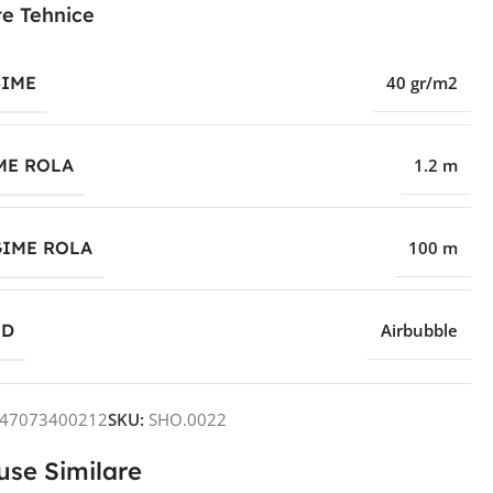
e Tehnice
IME
40 gr/m2
ME ROLA
1.2 m
IME ROLA
100 m
ND
Airbubble
47073400212
SKU:
SHO.0022
use Similare