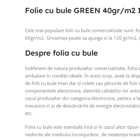
Folie cu bule GREEN 40gr/m2 
Cele mai populare folii cu bule comercializate sunt: f
60gr/m2. Grosimea poate sa ajunga si la 120 gr/m2, ia
Despre folia cu bule
Indiferent de natura produselor comercializate, folia 
ambalare în condiții ideale. În acest scop, aveți la dispo
de folii cu bule mari dar și rolele sau plicurile de fol
componentele electronice, datorită calităților lor anti
cazul produselor din categoria electronice, pentru a l
mecanice ci și de descărcările de energie electrostatic
etc.
Folia cu bule este esențială însă și în cazul altor tipu
nedorite ale mediului înconjurător, de neatenția manipu