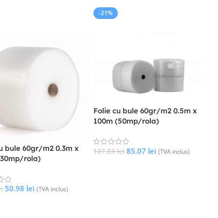
-21%
STOC
FARA STOC
Folie cu bule 60gr/m2 0.5m x
F
100m (50mp/rola)
6
(
cu bule 60gr/m2 0.3m x
85.07
lei
107.83
lei
(TVA inclus)
(30mp/rola)
3
Citește Mai Mult
50.98
lei
ei
(TVA inclus)
e Mai Mult