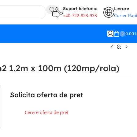
Suport telefonic
Livrare
+40-722-823-933
Curier Rap
0.00
l
0
2 1.2m x 100m (120mp/rola)
2.86
lei
119.81
lei
Solicita oferta de pret
113.16
lei
Cerere oferta de pret