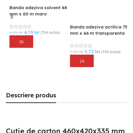
Banda adeziva solvent 48
mm x 60 m maro
B
4
Banda adeziva acrilica 75
4.19
lei
4.26
lei
(TVA inclus)
mm x 66 m transparenta
Adaugă În Coș
7
5.72
lei
5.96
lei
(TVA inclus)
Adaugă În Coș
Descriere produs
Cutie de carton 460x420x335 mm