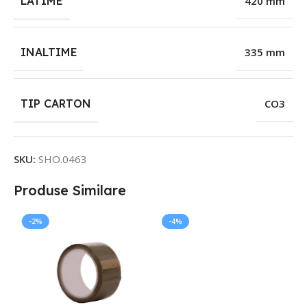
LATIME
420 mm
INALTIME
335 mm
TIP CARTON
CO3
SKU:
SHO.0463
Produse Similare
-2%
-4%