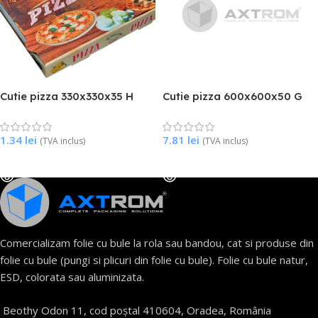
Cutie pizza 330x330x35 H
Cutie pizza 600x600x50 G
1.34
lei
7.81
lei
(TVA inclus)
(TVA inclus)
Citește Mai Mult
Citește Mai Mult
Comercializam folie cu bule la rola sau bandou, cat si produse din
folie cu bule (pungi si plicuri din folie cu bule). Folie cu bule natur,
ESD, colorata sau aluminizata.
Beothy Odon 11, cod poștal 410604, Oradea, România