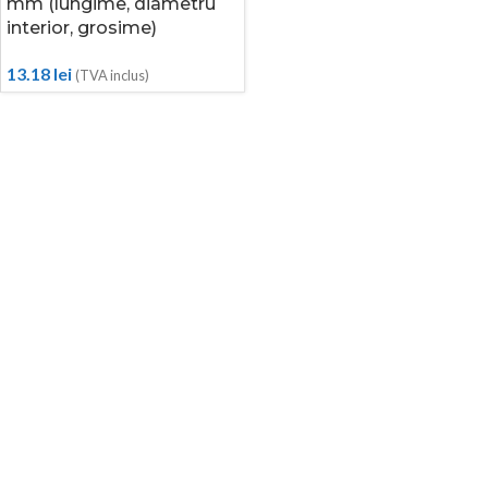
mm (lungime, diametru
interior, grosime)
13.18
lei
(TVA inclus)