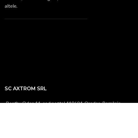
SC AXTROM SRL
Beothy Odon 11, cod poștal 410604, Oradea, România
Telefon:
+40-722-823-933
E-mail:
comenzi@ina.ro