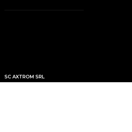
SC AXTROM SRL
Beothy Odon 11, cod poștal 410604, Oradea, România
Telefon:
+40-722-823-933
E-mail:
comenzi@ina.ro