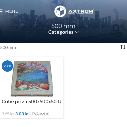
MENU
500 mm
Categories
500 mm
-17%
Cutie pizza 500x500x50 G
3.03
lei
3.65
lei
(TVA inclus)