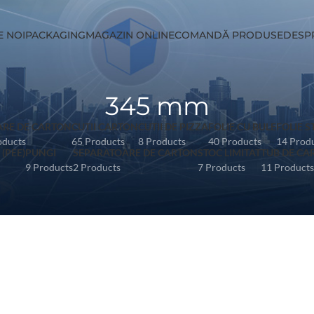
E NOI
PACKAGING
MAGAZIN ONLINE
COMANDĂ PRODUSE
DESP
345 mm
ARE DE CARTON
CUTII CARTON
CUTII DE PIZZA
FOLIE CU BULE
FOLIE 
oducts
65 Products
8 Products
40 Products
14 Prod
(PEE)
PUNGI
SEPARATOARE DE CARTON
STOC LIMITAT
TUB DE CA
9 Products
2 Products
7 Products
11 Products