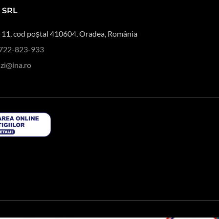
 SRL
11, cod poștal 410604, Oradea, România
722-823-933
zi@ina.ro