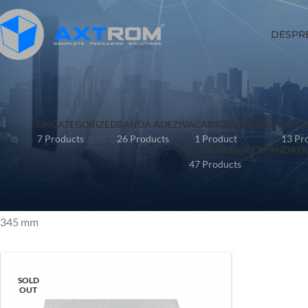
DESPR
UNCATEGORIZED
BANDA ADEZIVA
CARTON ONDULAT
COLT
7 Products
26 Products
1 Product
13 Pr
POLIETILENA EXPANDATA 
47 Products
345 mm
SOLD
OUT