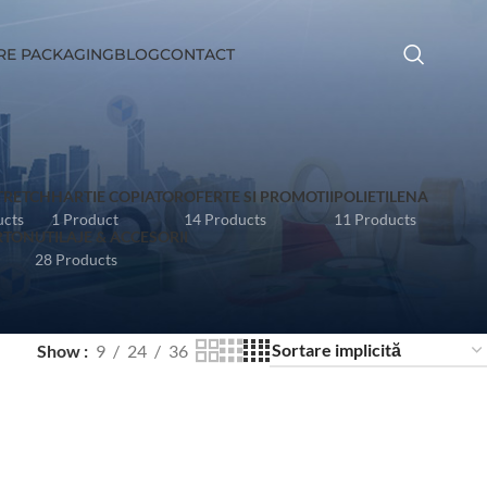
RE PACKAGING
BLOG
CONTACT
STRETCH
HARTIE COPIATOR
OFERTE SI PROMOTII
POLIETILENA
ucts
1 Product
14 Products
11 Products
RTON
UTILAJE & ACCESORII
28 Products
Show
9
24
36