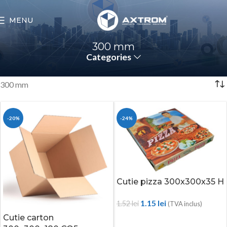
MENU
300 mm
Categories
300 mm
-20%
-24%
Cutie pizza 300x300x35 H
1.15
lei
1.52
lei
(TVA inclus)
Cutie carton