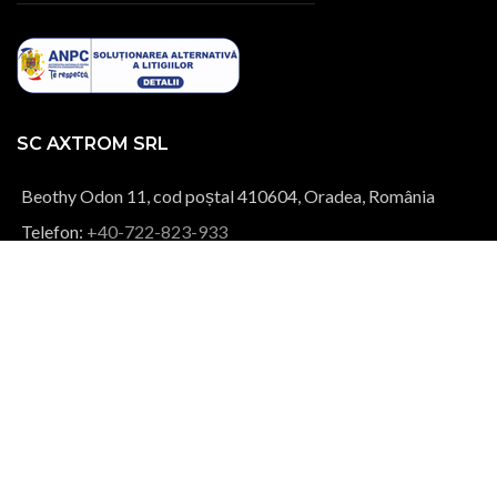
SC AXTROM SRL
Beothy Odon 11, cod poștal 410604, Oradea, România
Telefon:
+40-722-823-933
E-mail:
comenzi@ina.ro
INFO CLIENTI