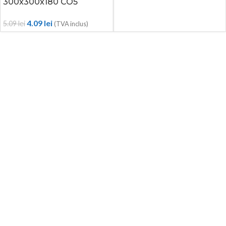
300x300x180 CO5
4.09
lei
5.09
lei
(TVA inclus)