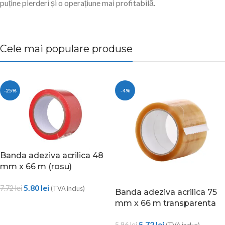
puține pierderi și o operațiune mai profitabilă.
Cele mai populare produse
-25%
-4%
Banda adeziva acrilica 48
mm x 66 m (rosu)
5.80
lei
7.72
lei
(TVA inclus)
Banda adeziva acrilica 75
mm x 66 m transparenta
5.72
lei
5.96
lei
(TVA inclus)