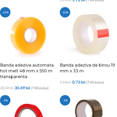
-21%
-22%
Banda adeziva automata
Banda adeziva de birou 19
hot melt 48 mm x 550 m
mm x 33 m
transparenta
0.73
lei
0.94
lei
(TVA inclus)
30.69
lei
38.69
lei
(TVA inclus)
-9%
-2%