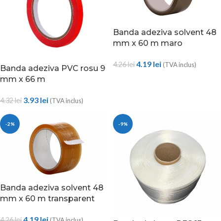
Banda adeziva solvent 48
mm x 60 m maro
4.19
lei
4.26
lei
(TVA inclus)
Banda adeziva PVC rosu 9
mm x 66 m
3.93
lei
4.32
lei
(TVA inclus)
-2%
-9%
Banda adeziva solvent 48
mm x 60 m transparent
4.19
lei
4.26
lei
(TVA inclus)