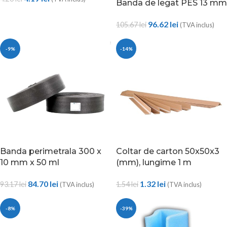
Banda de legat PES 13 mm
96.62
lei
105.67
lei
(TVA inclus)
-9%
-14%
Banda perimetrala 300 x
Coltar de carton 50x50x3
10 mm x 50 ml
(mm), lungime 1 m
84.70
lei
1.32
lei
93.17
lei
1.54
lei
(TVA inclus)
(TVA inclus)
-8%
-39%