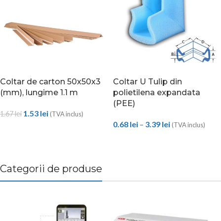
SOLD OUT
Coltar de carton 50x50x3
Coltar U Tulip din
(mm), lungime 1.1 m
polietilena expandata
(PEE)
1.53
lei
1.67
lei
(TVA inclus)
0.68
lei
–
3.39
lei
(TVA inclus)
Categorii de produse